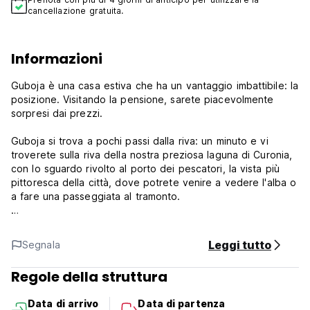
cancellazione gratuita.
Informazioni
Guboja è una casa estiva che ha un vantaggio imbattibile: la
posizione. Visitando la pensione, sarete piacevolmente
sorpresi dai prezzi.
Guboja si trova a pochi passi dalla riva: un minuto e vi
troverete sulla riva della nostra preziosa laguna di Curonia,
con lo sguardo rivolto al porto dei pescatori, la vista più
pittoresca della città, dove potrete venire a vedere l'alba o
a fare una passeggiata al tramonto.
La nostra Guboja offre diverse tipologie di camere, tutte
con accoglienti pareti in legno e lenzuola nuove di zecca. I
Leggi tutto
Segnala
tipi di camera variano dalla doppia con doccia privata al
dormitorio da 5 letti con una vista fantastica dove la laguna
Regole della struttura
è proprio dietro di voi. A proposito di esperienze, la metà
delle nostre camere ha un balcone che si affaccia sulla
Data di arrivo
Data di partenza
laguna.