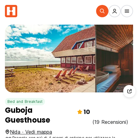
Bed and Breakfast
Guboja
10
Guesthouse
(19 Recensioni)
Nida · Vedi mappa
Prenota con piú di 4 giorni di anticipo per utilizzare la