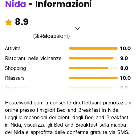
Nida
- Informazioni
8.9
Favoloso
(2 Recensioni)
Attività
10.0
Ristoranti nelle vicinanze
9.0
Shopping
8.0
Rilassarsi
10.0
Trasporto
9.0
Cosa visitare
8.0
Hostelworld.com ti consente di effettuare prenotazioni
Luoghi di interesse culturale
9.0
online presso i migliori Bed and Breakfast in Nida.
Festa / Vita notturna
Leggi le recensioni dei clienti degli Bed and Breakfast
8.0
in Nida, visualizza gli Bed and Breakfast sulla mappa
Qualita' Prezzo
9.0
dell'Nida e approfitta delle conferme gratuite via SMS.