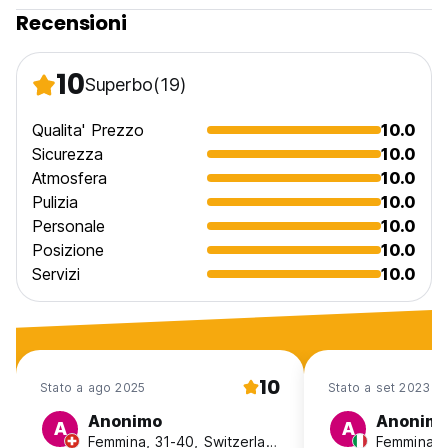
Recensioni
Nessun coprifuoco.
Adatto agli animali domestici.
10
Superbo
(19)
Adatto ai bambini.
Qualita' Prezzo
10.0
Non fumatori.
Sicurezza
10.0
Atmosfera
10.0
Il numero massimo di notti consentito per soggiorno è 14.
Pulizia
10.0
(Auto-translated from original language)
Personale
10.0
Posizione
10.0
Servizi
10.0
10
Stato a ago 2025
Stato a set 2023
Anonimo
Anonim
A
A
Femmina, 31-40, Switzerland
Femmina, 2