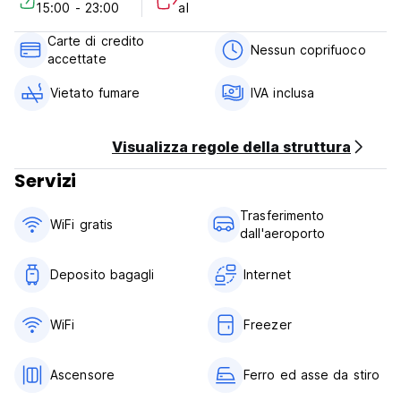
15:00 - 23:00
al
Politica di cancellazione: 7 giorni prima dell'arrivo.
Carte di credito
Nessun coprifuoco
accettate
Check in dalle 15:00 alle 23:00.
Vietato fumare
IVA inclusa
Check out prima delle 12:00.
Pagamento all'arrivo con carta di credito.
Visualizza regole della struttura
Tasse incluse.
Servizi
Colazione non inclusa. (Auto-translated from original
Trasferimento
WiFi gratis
language)
dall'aeroporto
Deposito bagagli
Internet
WiFi
Freezer
Ascensore
Ferro ed asse da stiro