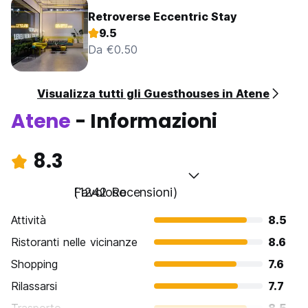
Retroverse Eccentric Stay
9.5
Da €0.50
Visualizza tutti gli Guesthouses in Atene
Atene
- Informazioni
8.3
Favoloso
(1242 Recensioni)
Attività
8.5
Ristoranti nelle vicinanze
8.6
Shopping
7.6
Rilassarsi
7.7