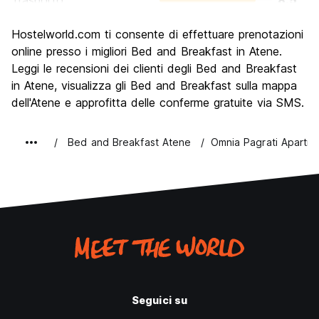
Trasporto
8.5
Cosa visitare
9.1
Hostelworld.com ti consente di effettuare prenotazioni
Luoghi di interesse culturale
9.2
online presso i migliori Bed and Breakfast in Atene.
Festa / Vita notturna
Leggi le recensioni dei clienti degli Bed and Breakfast
7.5
in Atene, visualizza gli Bed and Breakfast sulla mappa
Qualita' Prezzo
8.2
dell'Atene e approfitta delle conferme gratuite via SMS.
Bed and Breakfast Atene
Omnia Pagrati Apartm
Seguici su