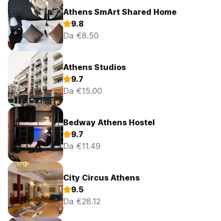
Athens SmArt Shared Home
9.8
Da €8.50
Athens Studios
9.7
Da €15.00
Bedway Athens Hostel
9.7
Da €11.49
City Circus Athens
9.5
Da €28.12