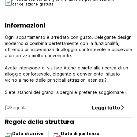
cancellazione gratuita.
Informazioni
Ogni appartamento è arredato con gusto. L'elegante design
moderno si combina perfettamente con la funzionalità,
offrendo un'esperienza di alloggio confortevole e piacevole
a un prezzo molto conveniente.
Avete intenzione di visitare Atene e siete alla ricerca di un
alloggio confortevole, elegante e conveniente, situato
vicino a molte delle principali attrazioni ateniesi?
Siete stanchi dei grandi alberghi e preferite soggiornare in
un appartamento completamente attrezzato, dove potrete
godere della vostra indipendenza e pianificare i vostri
Leggi tutto
Segnala
spostamenti secondo i vostri ritmi? Allora non cercate oltre.
Scoprite i nostri moderni e confortevoli appartamenti a
Regole della struttura
Pagrati, Atene.
Data di arrivo
Data di partenza
Omnia Pagrati Apartments Politiche e condizioni: