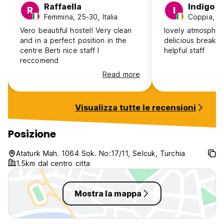
Raffaella
Indigo
R
I
Femmina, 25-30, Italia
Coppia, 25
Vero beautiful hostel! Very clean
lovely atmospher
and in a perfect position in the
delicious breakfa
centre Berti nice staff I
helpful staff
reccomend
Read more
Visualizza tutte le recensioni
Posizione
Ataturk Mah. 1064 Sok. No:17/11, Selcuk, Turchia
1.5km dal centro citta
Mostra la mappa