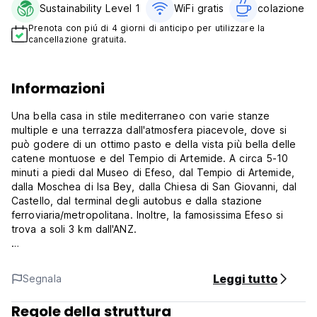
Sustainability Level 1
WiFi gratis
colazione gr
Prenota con piú di 4 giorni di anticipo per utilizzare la
cancellazione gratuita.
Informazioni
Una bella casa in stile mediterraneo con varie stanze
multiple e una terrazza dall'atmosfera piacevole, dove si
può godere di un ottimo pasto e della vista più bella delle
catene montuose e del Tempio di Artemide. A circa 5-10
minuti a piedi dal Museo di Efeso, dal Tempio di Artemide,
dalla Moschea di Isa Bey, dalla Chiesa di San Giovanni, dal
Castello, dal terminal degli autobus e dalla stazione
ferroviaria/metropolitana. Inoltre, la famosissima Efeso si
trova a soli 3 km dall'ANZ.
Anz Guesthouse - Termini e condizioni
Leggi tutto
Segnala
Reception 24 ore su 24.
Regole della struttura
Politica di cancellazione: 72 ore prima dell'arrivo. In caso di