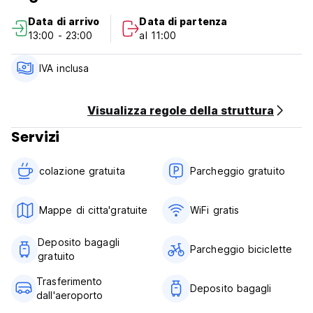
cancellazione tardiva o di No Show, vi verrà addebitata la
Data di arrivo
Data di partenza
prima notte di soggiorno.
13:00 - 23:00
al 11:00
Check in dalle 13:00 alle 23:00.
IVA inclusa
Check out entro le 10:00.
Pagamento all'arrivo in contanti, carte di credito, carte di
Visualizza regole della struttura
debito.
Servizi
La struttura potrebbe pre-autorizzare la vostra carta prima
dell'arrivo.
colazione gratuita‎
Parcheggio gratuito
Tasse incluse.
Mappe di citta'gratuite
WiFi gratis
Colazione inclusa.
Deposito bagagli
Nessun coprifuoco. (Auto-translated from original language)
Parcheggio biciclette
gratuito
Trasferimento
Deposito bagagli
dall'aeroporto