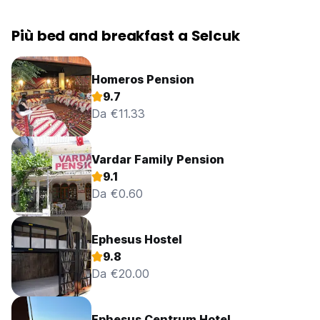
Più bed and breakfast a Selcuk
Homeros Pension
9.7
Da €11.33
Vardar Family Pension
9.1
Da €0.60
Ephesus Hostel
9.8
Da €20.00
Ephesus Centrum Hotel