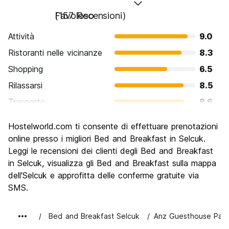
Favoloso
(157 Recensioni)
Attività
9.0
Ristoranti nelle vicinanze
8.3
Shopping
6.5
Rilassarsi
8.5
Trasporto
8.6
Cosa visitare
9.5
Hostelworld.com ti consente di effettuare prenotazioni
Luoghi di interesse culturale
9.3
online presso i migliori Bed and Breakfast in Selcuk.
Festa / Vita notturna
Leggi le recensioni dei clienti degli Bed and Breakfast
5.7
in Selcuk, visualizza gli Bed and Breakfast sulla mappa
Qualita' Prezzo
9.0
dell'Selcuk e approfitta delle conferme gratuite via
SMS.
Bed and Breakfast Selcuk
Anz Guesthouse Pans