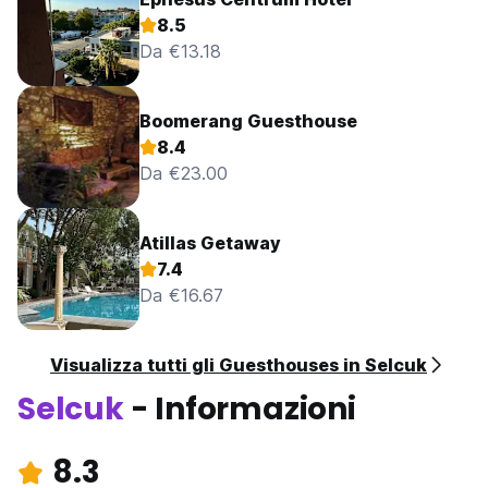
8.5
Da €13.18
Boomerang Guesthouse
8.4
Da €23.00
Atillas Getaway
7.4
Da €16.67
Visualizza tutti gli Guesthouses in Selcuk
Selcuk
- Informazioni
8.3