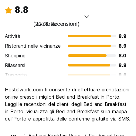
8.8
Favoloso
(2273 Recensioni)
Attività
8.9
Ristoranti nelle vicinanze
8.9
Shopping
8.0
Rilassarsi
8.8
Trasporto
8.8
Cosa visitare
9.1
Hostelworld.com ti consente di effettuare prenotazioni
Luoghi di interesse culturale
9.1
online presso i migliori Bed and Breakfast in Porto.
Festa / Vita notturna
Leggi le recensioni dei clienti degli Bed and Breakfast
8.2
in Porto, visualizza gli Bed and Breakfast sulla mappa
Qualita' Prezzo
9.2
dell'Porto e approfitta delle conferme gratuite via SMS.
Bed and Breakfast Porto
Residencial Lunar