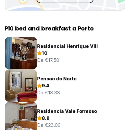
Più bed and breakfast a Porto
Residencial Henrique VIII
10
Da €17.50
Pensao do Norte
9.4
Da €18.33
Residencia Vale Formoso
8.9
Da €23.00