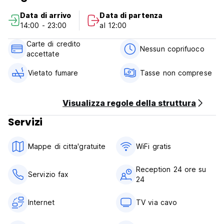
Servizi per carte di credito
Data di arrivo
Data di partenza
14:00 - 23:00
al 12:00
Politica di cancellazione 48 ore (Auto-translated from
original language)
Carte di credito
Nessun coprifuoco
accettate
Vietato fumare
Tasse non comprese
Visualizza regole della struttura
Servizi
Mappe di citta'gratuite
WiFi gratis
Reception 24 ore su
Servizio fax
24
Internet
TV via cavo