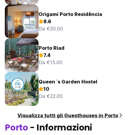
Origami Porto Residência
8.6
Da €20.00
Porto Riad
7.4
Da €15.00
Queen´s Garden Hostel
10
Da €22.00
Visualizza tutti gli Guesthouses in Porto
Porto
- Informazioni