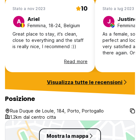
10
Stato a nov 2023
Stato a lug 2023
Ariel
Justine
A
J
Femmina, 18-24, Belgium
Great place to stay, it's clean,
As a female, solo 
close to everything and the staff
perfect and locat
is really nice, I recommend :))
very satisfied an
there again. Only
elevator so be r
Read more
stairs
Visualizza tutte le recensioni
Posizione
Rua Duque de Loule, 184, Porto, Portogallo
1.2km dal centro citta
Mostra la mappa