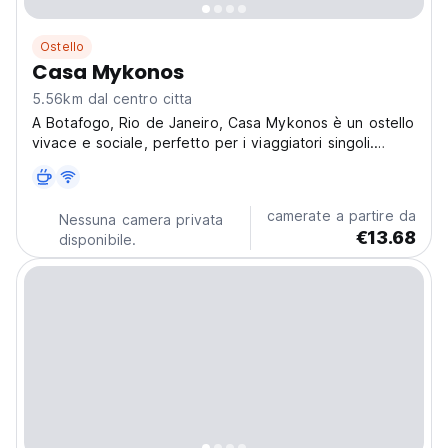
Ostello
Casa Mykonos
5.56km dal centro citta
A Botafogo, Rio de Janeiro, Casa Mykonos è un ostello
vivace e sociale, perfetto per i viaggiatori singoli.
Esplora il Pan di Zucchero e il Cristo Redentore. È uno
dei migliori ostelli di Rio per fare nuove amicizie! (Auto-
translated from original language)
camerate a partire da
Nessuna camera privata
€13.68
disponibile.