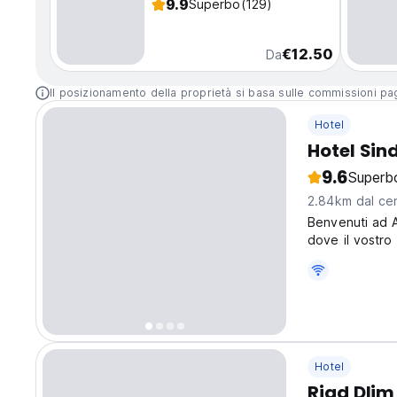
9.9
Superbo
(129)
€12.50
Da
Il posizionamento della proprietà si basa sulle commissioni paga
Hotel
Hotel Sin
9.6
Superb
2.84km dal cen
Benvenuti ad Ag
dove il vostro
Hotel
Riad Dlim