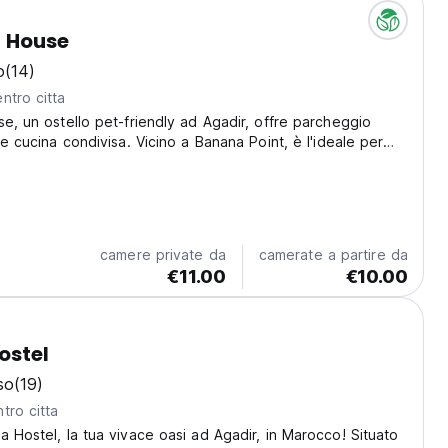
f House
o
(14)
ntro citta
se, un ostello pet-friendly ad Agadir, offre parcheggio
 e cucina condivisa. Vicino a Banana Point, è l'ideale per
 economici. (Auto-translated from original language)
camere private da
camerate a partire da
€11.00
€10.00
ostel
so
(19)
tro citta
a Hostel, la tua vivace oasi ad Agadir, in Marocco! Situato