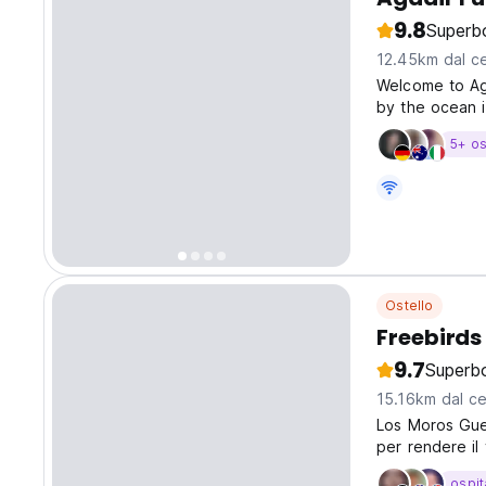
9.8
Superb
12.45km dal ce
Welcome to Aga
by the ocean i
like a festival
5+ os
atmosphere. Me
Ostello
Freebirds
9.7
Superb
15.16km dal ce
Los Moros Gue
per rendere il 
ospit