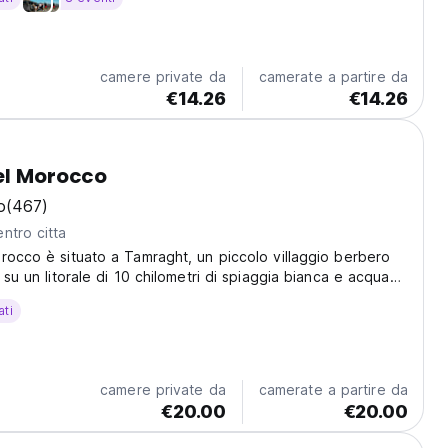
camere private da
camerate a partire da
€14.26
€14.26
el Morocco
o
(467)
ntro citta
rocco è situato a Tamraght, un piccolo villaggio berbero
 su un litorale di 10 chilometri di spiaggia bianca e acqua
lo unisce design interni tradizionali con quelli di altre
ati
il l’ostello è venuto...
camere private da
camerate a partire da
€20.00
€20.00