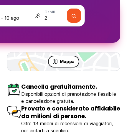
Ospiti
Mappa
Cancella gratuitamente.
mento
Disponibili opzioni di prenotazione flessibile
e cancellazione gratuita.
Provato e considerato affidabile
da milioni di persone.
Oltre 13 milioni di recensioni di viaggiatori,
Dinosaur Anza Surf House
per aiutarti a scegliere