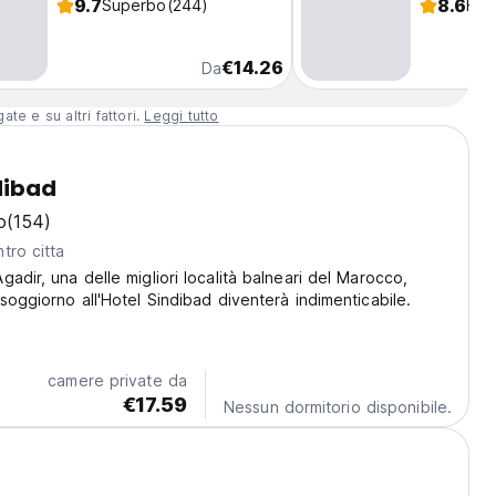
9.7
8.6
Superbo
(244)
Fav
€14.26
Da
te e su altri fattori.
Leggi tutto
dibad
o
(154)
tro citta
adir, una delle migliori località balneari del Marocco,
 soggiorno all'Hotel Sindibad diventerà indimenticabile.
camere private da
€17.59
Nessun dormitorio disponibile.