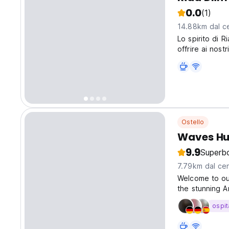
0.0
(1)
14.88km dal ce
Lo spirito di R
offrire ai nost
locali e esplore
Ostello
Waves Hu
9.9
Superb
7.79km dal cen
Welcome to our
the stunning 
suit your need
ospit
double beds, o