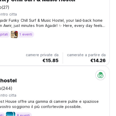
o
(27)
ntro citta
dir Funky Chill Surf & Music Hostel, your laid-back home
n Awrir, just minutes from Agadir! ✨ Here, every day feels
 – with relaxing music, colourful spaces, and an easygoing
pitati
1 eventi
et like-minded travellers...
camere private da
camerate a partire da
€15.85
€14.26
 hostel
o
(244)
ntro citta
st House offre una gamma di camere pulite e spaziose
vostro soggiorno il più confortevole possibile.
ati
8 eventi