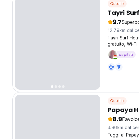
Ostello
Tayri Sur
9.7
Superb
12.79km dal ce
Tayri Surf Hou
gratuito, Wi-Fi
viaggi di surf
ospitati
Ostello
Papaya H
8.9
Favolo
3.96km dal cen
Fuggi al Papay