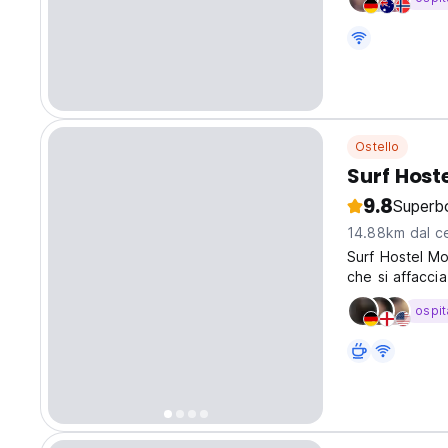
Ostello
Surf Host
9.8
Superb
14.88km dal ce
Surf Hostel Mo
che si affaccia
limpida. L’ostel
ospit
culture con cui 