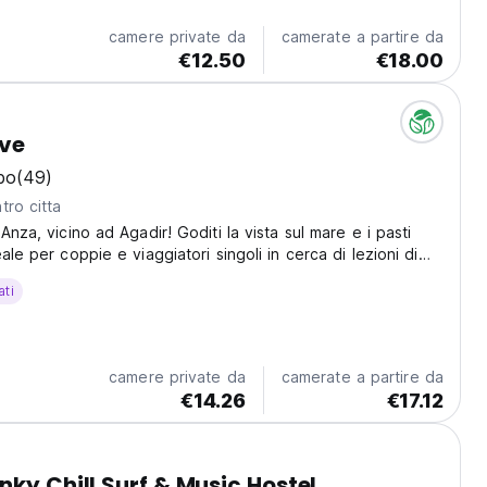
camere private da
camerate a partire da
€12.50
€18.00
ve
bo
(49)
tro citta
Anza, vicino ad Agadir! Goditi la vista sul mare e i pasti
ale per coppie e viaggiatori singoli in cerca di lezioni di
re nel deserto. (Auto-translated from original language)
ati
camere private da
camerate a partire da
€14.26
€17.12
nky Chill Surf & Music Hostel