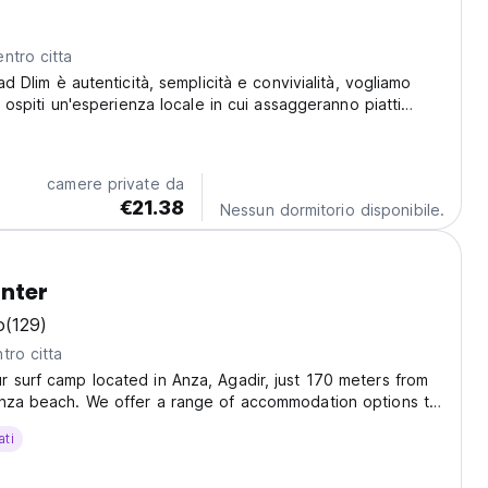
ntro citta
iad Dlim è autenticità, semplicità e convivialità, vogliamo
ri ospiti un'esperienza locale in cui assaggeranno piatti
ranno i bellissimi dintorni.
camere private da
€21.38
Nessun dormitorio disponibile.
nter
o
(129)
tro citta
 surf camp located in Anza, Agadir, just 170 meters from
Anza beach. We offer a range of accommodation options to
s. Choose from private rooms with either separate or
ati
r shared dormitories with bunk beds....