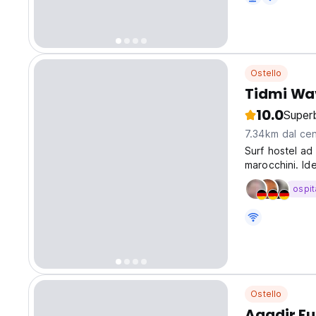
Ostello
Tidmi Wa
10.0
Super
7.34km dal cen
Surf hostel ad 
marocchini. Ide
surf e avventu
ospit
Ostello
Agadir Fu