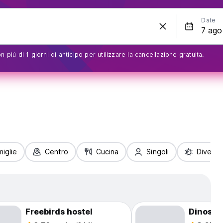
Date
 piú di 1 giorni di anticipo per utilizzare la cancellazione gratuita.
iglie
Centro
Cucina
Singoli
Diverti
Freebirds hostel