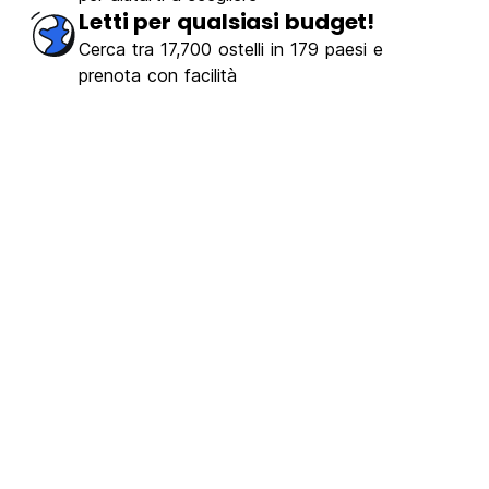
oloso
(78)
Letti per qualsiasi budget!
Cerca tra 17,700 ostelli in 179 paesi e
€10.46
Da
prenota con facilità