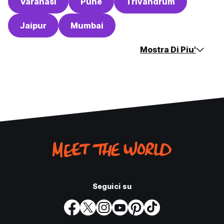
Varanasi
Pune
Trivandrum
Jaipur
Mumbai
Mostra Di Piu'
Seguici su