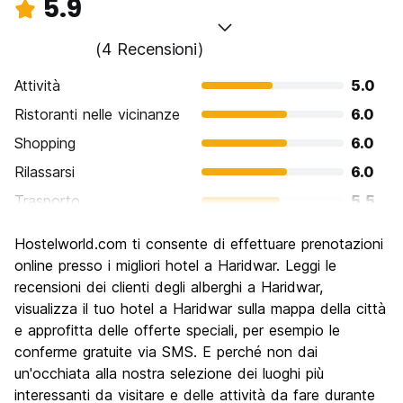
5.9
(4 Recensioni)
Attività
5.0
Ristoranti nelle vicinanze
6.0
Shopping
6.0
Rilassarsi
6.0
Trasporto
5.5
Cosa visitare
6.0
Hostelworld.com ti consente di effettuare prenotazioni
Luoghi di interesse culturale
8.0
online presso i migliori hotel a Haridwar. Leggi le
Festa / Vita notturna
recensioni dei clienti degli alberghi a Haridwar,
4.5
visualizza il tuo hotel a Haridwar sulla mappa della città
Qualita' Prezzo
6.0
e approfitta delle offerte speciali, per esempio le
conferme gratuite via SMS. E perché non dai
un'occhiata alla nostra selezione dei luoghi più
interessanti da visitare e delle attività da fare durante