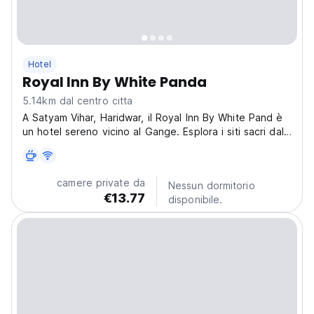
Hotel
Royal Inn By White Panda
5.14km dal centro citta
A Satyam Vihar, Haridwar, il Royal Inn By White Pand è
un hotel sereno vicino al Gange. Esplora i siti sacri dalla
nostra accogliente base, ideale per i viaggiatori
spirituali. (Auto-translated from original language)
camere private da
Nessun dormitorio
€13.77
disponibile.