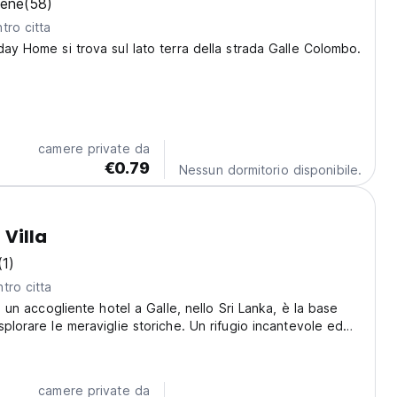
bene
(58)
tro citta
day Home si trova sul lato terra della strada Galle Colombo.
camere private da
€0.79
Nessun dormitorio disponibile.
 Villa
(1)
tro citta
a, un accogliente hotel a Galle, nello Sri Lanka, è la base
splorare le meraviglie storiche. Un rifugio incantevole ed
hi viaggia da solo. (Auto-translated from original language)
camere private da