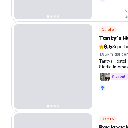
N
d
Ostello
Tanty’s H
9.5
Superb
1.85km dal cen
Tantys Hostel 
Stadio Internaz
8 eventi
Ostello
Backpacke