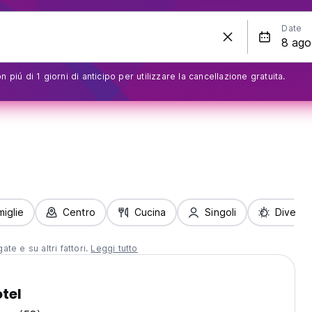
Date
 piú di 1 giorni di anticipo per utilizzare la cancellazione gratuita.
iglie
Centro
Cucina
Singoli
Diverti
te e su altri fattori.
Leggi tutto
tel