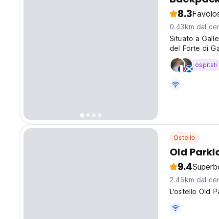
8.3
Favolo
0.43km dal cen
Situato a Galle
del Forte di Ga
ospitati
Ostello
Old Parkl
9.4
Superb
2.45km dal cen
L'ostello Old P