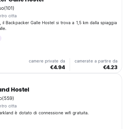
so
(101)
tro citta
, il Backpacker Galle Hostel si trova a 1,5 km dalla spiaggia
lle.
camere private da
camerate a partire da
€4.94
€4.23
and Hostel
o
(559)
tro citta
arkland è dotato di connessione wifi gratuita.