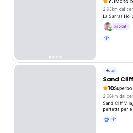
7.1
Molto 
2.93km dal cen
La Sanras Holi
ospitati
Hotel
Sand Cliff
10
Superbo
2.68km dal cen
Sand Cliff Vill
perfetta per e
elegante per c