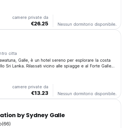
camere private da
€26.25
Nessun dormitorio disponibile.
a
tro citta
Unawatuna, Galle, è un hotel sereno per esplorare la costa
lo Sri Lanka. Rilassati vicino alle spiagge e al Forte Galle
io incantevole e tranquillo. (Auto-translated from original
camere private da
€13.23
Nessun dormitorio disponibile.
ation by Sydney Galle
o
(66)