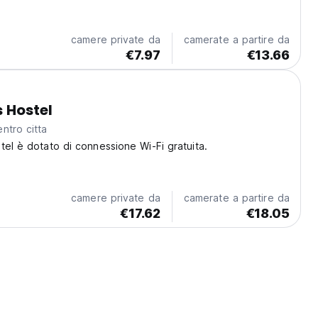
nels are fitted in suite unit. The room types we provide
, private rooms and bunk beds...
camere private da
camerate a partire da
€7.97
€13.66
s Hostel
ntro citta
tel è dotato di connessione Wi-Fi gratuita.
camere private da
camerate a partire da
€17.62
€18.05