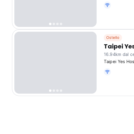
satellite chan
include suites
Ostello
Taipei Ye
16.94km dal ce
Taipei Yes Hos