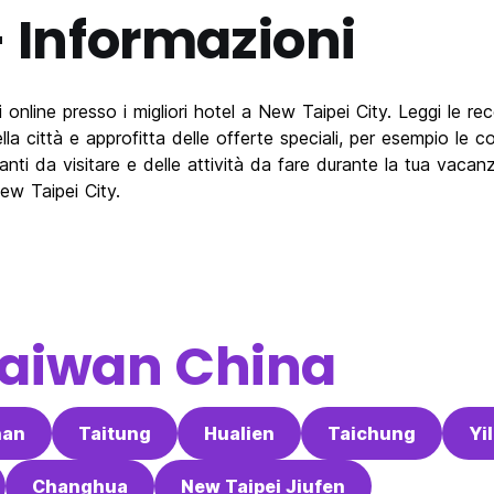
 Informazioni
nline presso i migliori hotel a New Taipei City. Leggi le rece
ella città e approfitta delle offerte speciali, per esempio le
ssanti da visitare e delle attività da fare durante la tua vac
ew Taipei City.
aiwan China
nan
Taitung
Hualien
Taichung
Yi
Changhua
New Taipei Jiufen