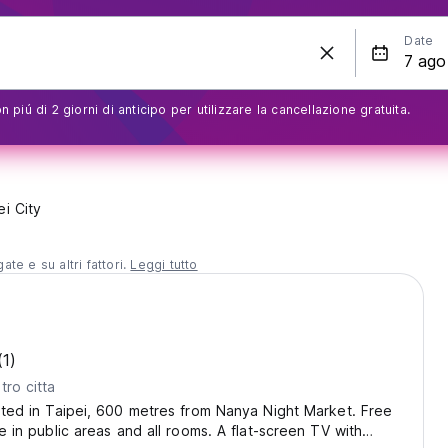
Date
 piú di 2 giorni di anticipo per utilizzare la cancellazione gratuita.
i City
te e su altri fattori.
Leggi tutto
(1)
tro citta
uated in Taipei, 600 metres from Nanya Night Market. Free
le in public areas and all rooms. A flat-screen TV with