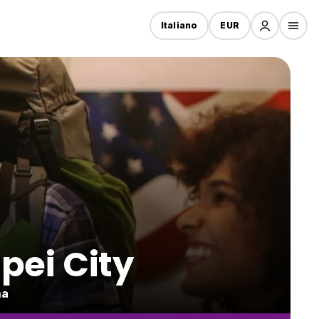
Italiano
EUR
pei City
na