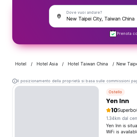
Dove vuoi andare?
Prenota con
Hotel
Hotel Asia
Hotel Taiwan China
New Taipe
Il posizionamento della proprietà si basa sulle commissioni paga
Ostello
Yen Inn
10
Superbo
1.34km dal cen
Yen Inn is sit
WiFi is availab