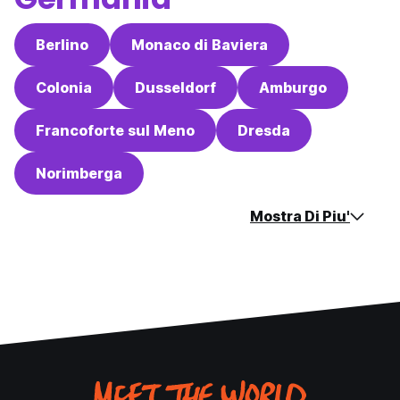
Berlino
Monaco di Baviera
Colonia
Dusseldorf
Amburgo
Francoforte sul Meno
Dresda
Norimberga
Mostra Di Piu'