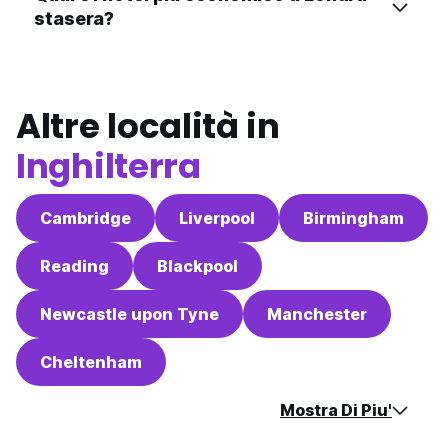
stasera?
Altre località in
Inghilterra
Cambridge
Liverpool
Birmingham
Reading
Blackpool
Newcastle upon Tyne
Manchester
Cheltenham
Mostra Di Piu'