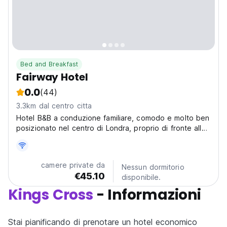
Bed and Breakfast
Fairway Hotel
0.0
(44)
3.3km dal centro citta
Hotel B&B a conduzione familiare, comodo e molto ben
posizionato nel centro di Londra, proprio di fronte alla
stazione di King's Cross St Pancras International. La
facciata dell'Hotel Fairway fa parte di una elegante fila
di case georgiane.
camere private da
Nessun dormitorio
€45.10
disponibile.
Kings Cross
- Informazioni
Stai pianificando di prenotare un hotel economico