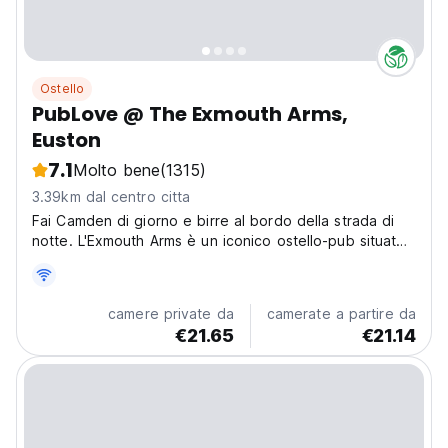
Ostello
PubLove @ The Exmouth Arms,
Euston
7.1
Molto bene
(1315)
3.39km dal centro citta
Fai Camden di giorno e birre al bordo della strada di
notte. L'Exmouth Arms è un iconico ostello-pub situato
nell'angolo di Camden di Londra.
camere private da
camerate a partire da
€21.65
€21.14