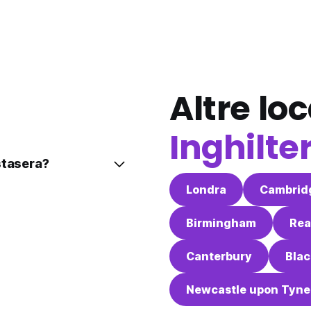
Altre loc
Inghilte
stasera?
Londra
Cambrid
Birmingham
Rea
Canterbury
Blac
Newcastle upon Tyne