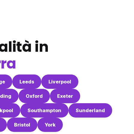
alità in
rra
ge
Leeds
Liverpool
ding
Oxford
Exeter
kpool
Southampton
Sunderland
Bristol
York