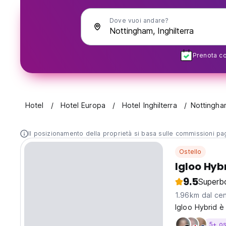
Dove vuoi andare?
Prenota con
Hotel
Hotel Europa
Hotel Inghilterra
Nottingha
Il posizionamento della proprietà si basa sulle commissioni paga
Ostello
Igloo Hyb
9.5
Superb
1.96km dal cen
Igloo Hybrid è
5+ os