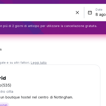
Date
 piú di 2 giorni di anticipo per utilizzare la cancellazione gratuita.
m
te e su altri fattori.
Leggi tutto
rid
o
(535)
tro citta
 un boutique hostel nel centro di Nottingham.
pitati