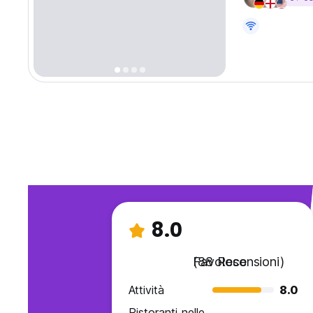
8.0
Favoloso
(88 Recensioni)
Attività
8.0
Ristoranti nelle