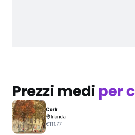
Prezzi medi
per c
Cork
Irlanda
€111.77