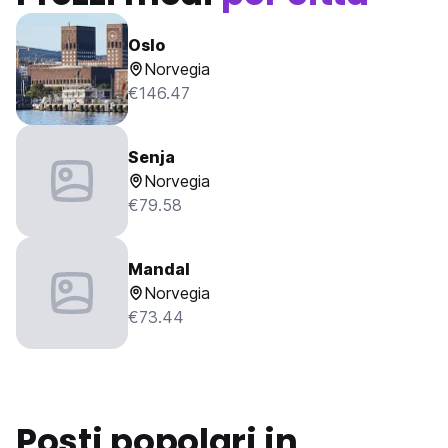
Oslo
Norvegia
€146.47
Senja
Norvegia
€79.58
Mandal
Norvegia
€73.44
Posti popolari in