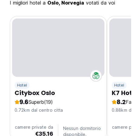
I migliori hotel a
Oslo, Norvegia
votati da voi
Hotel
Hotel
Citybox Oslo
K7 Hote
9.6
8.2
Superb
(19)
Fabu
0.72km dal centro citta
0.88km dal 
camere private da
camere pri
Nessun dormitorio
€35.16
€
disponibile.