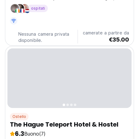
Podshotel isn’t just a place to sleep; it’s a space where
ospitati
moments turn into memories. Whether you're travelling
solo, with a partner, or chasing your next...
camerate a partire da
Nessuna camera privata
€35.00
disponibile.
Ostello
The Hague Teleport Hotel & Hostel
6.3
Buono
(7)