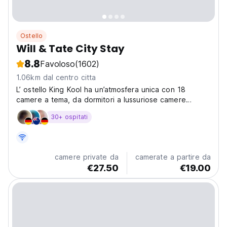
Ostello
Will & Tate City Stay
8.8
Favoloso
(1602)
1.06km dal centro citta
L’ ostello King Kool ha un’atmosfera unica con 18
camere a tema, da dormitori a lussuriose camere
private ed e’ situato nel centro di The Hague. Noi
30+ ospitati
siamo il primo stabilimento moderno e stiloso nel centro
di The Hague che offre una sistemazione a prezzi...
camere private da
camerate a partire da
€27.50
€19.00