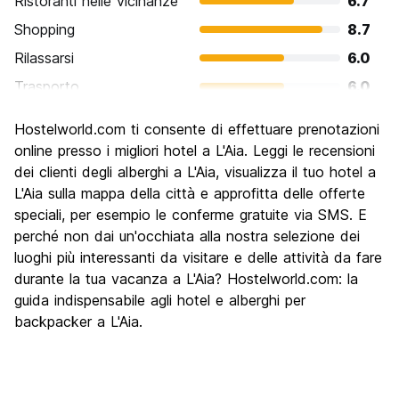
Ristoranti nelle vicinanze
6.7
Shopping
8.7
Rilassarsi
6.0
Trasporto
6.0
Cosa visitare
6.7
Hostelworld.com ti consente di effettuare prenotazioni
Luoghi di interesse culturale
6.7
online presso i migliori hotel a L'Aia. Leggi le recensioni
Festa / Vita notturna
dei clienti degli alberghi a L'Aia, visualizza il tuo hotel a
4.7
L'Aia sulla mappa della città e approfitta delle offerte
Qualita' Prezzo
5.3
speciali, per esempio le conferme gratuite via SMS. E
perché non dai un'occhiata alla nostra selezione dei
luoghi più interessanti da visitare e delle attività da fare
durante la tua vacanza a L'Aia? Hostelworld.com: la
guida indispensabile agli hotel e alberghi per
backpacker a L'Aia.