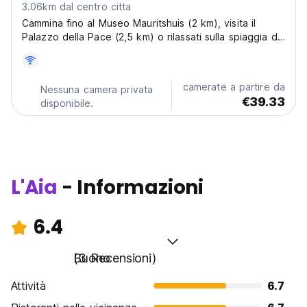
3.06km dal centro citta
Cammina fino al Museo Mauritshuis (2 km), visita il
Palazzo della Pace (2,5 km) o rilassati sulla spiaggia di
Scheveningen (4 km) per la felicità costiera.
camerate a partire da
Nessuna camera privata
€39.33
disponibile.
L'Aia
- Informazioni
6.4
Buono
(3 Recensioni)
Attività
6.7