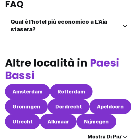
FAQ
Qual è l'hotel più economico a L'Aia
stasera?
Altre località in
Paesi
Bassi
Amsterdam
Rotterdam
Groningen
Dordrecht
Apeldoorn
Utrecht
Alkmaar
Nijmegen
Mostra Di Piu'