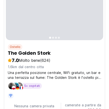
Ostello
The Golden Stork
7.0
Molto bene
(624)
1.6km dal centro citta
Una perfetta posizione centrale, WiFi gratuito, un bar e
una terrazza sul fiume: The Golden Stork è l'ostello più
nuovo e più accogliente dell'Aja. Tutte le strutture sono
5+ ospitati
ugualmente nuove di zecca. Non c'è il coprifuoco,
quindi puoi entrare nell'ostello...
camerate a partire da
Nessuna camera privata