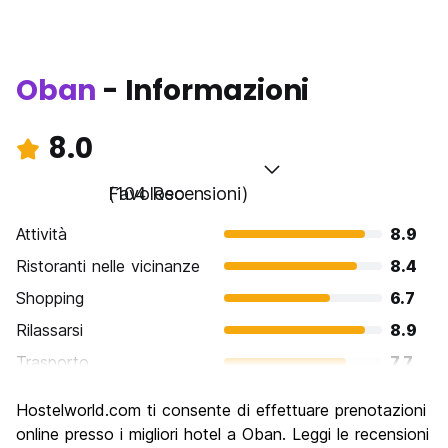
Oban
- Informazioni
8.0
Favoloso
(104 Recensioni)
Attività
8.9
Ristoranti nelle vicinanze
8.4
Shopping
6.7
Rilassarsi
8.9
Trasporto
7.7
Cosa visitare
8.4
Hostelworld.com ti consente di effettuare prenotazioni
Luoghi di interesse culturale
7.9
online presso i migliori hotel a Oban. Leggi le recensioni