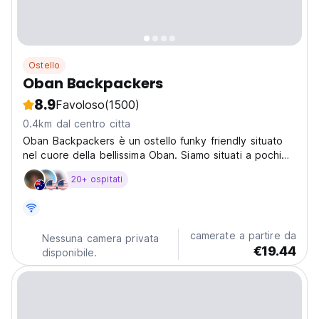
Ostello
Oban Backpackers
8.9
Favoloso
(1500)
0.4km dal centro citta
Oban Backpackers è un ostello funky friendly situato
nel cuore della bellissima Oban. Siamo situati a pochi
minuti a piedi dal vivace porto e dalle porte delle isole
20+ ospitati
circostanti.
camerate a partire da
Nessuna camera privata
€19.44
disponibile.