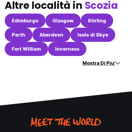
Altre località in
Scozia
Edimburgo
Glasgow
Stirling
Perth
Aberdeen
Isola di Skye
Fort William
Inverness
Mostra Di Piu'