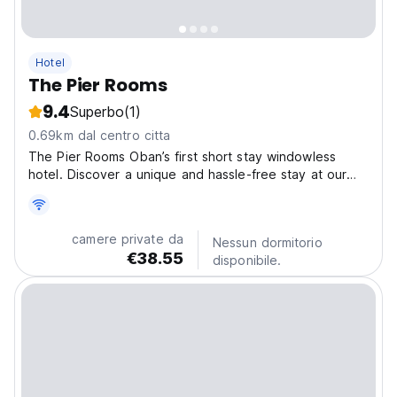
Hotel
The Pier Rooms
9.4
Superbo
(1)
0.69km dal centro citta
The Pier Rooms Oban’s first short stay windowless
hotel. Discover a unique and hassle-free stay at our
cosy unmanned mobile check-in hotel, strategically
located right on the pier in beautiful Oban. Our
establishment is designed for short stays, offering...
camere private da
Nessun dormitorio
€38.55
disponibile.