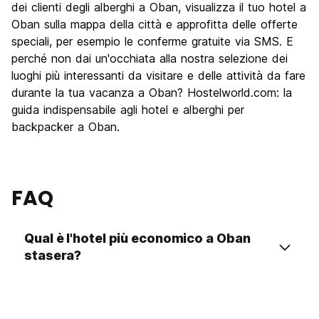
Festa / Vita notturna
dei clienti degli alberghi a Oban, visualizza il tuo hotel a
6.8
Oban sulla mappa della città e approfitta delle offerte
Qualita' Prezzo
8.2
speciali, per esempio le conferme gratuite via SMS. E
perché non dai un'occhiata alla nostra selezione dei
luoghi più interessanti da visitare e delle attività da fare
durante la tua vacanza a Oban? Hostelworld.com: la
guida indispensabile agli hotel e alberghi per
backpacker a Oban.
FAQ
Qual è l'hotel più economico a Oban
stasera?