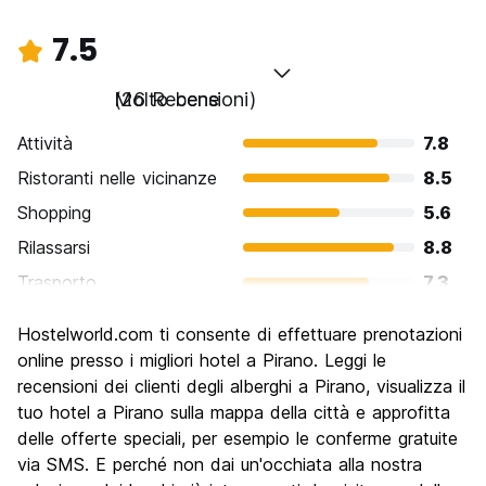
7.5
Molto bene
(26 Recensioni)
Attività
7.8
Ristoranti nelle vicinanze
8.5
Shopping
5.6
Rilassarsi
8.8
Trasporto
7.3
Cosa visitare
8.2
Hostelworld.com ti consente di effettuare prenotazioni
Luoghi di interesse culturale
8.3
online presso i migliori hotel a Pirano. Leggi le
Festa / Vita notturna
recensioni dei clienti degli alberghi a Pirano, visualizza il
6.0
tuo hotel a Pirano sulla mappa della città e approfitta
Qualita' Prezzo
7.5
delle offerte speciali, per esempio le conferme gratuite
via SMS. E perché non dai un'occhiata alla nostra