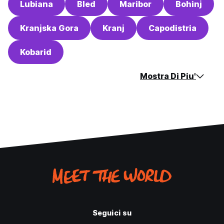
Lubiana
Bled
Maribor
Bohinj
Kranjska Gora
Kranj
Capodistria
Kobarid
Mostra Di Piu'
Seguici su