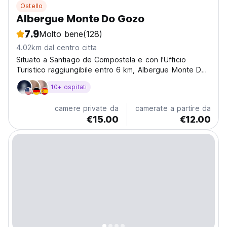
Ostello
Albergue Monte Do Gozo
7.9
Molto bene
(128)
4.02km dal centro citta
Situato a Santiago de Compostela e con l'Ufficio
Turistico raggiungibile entro 6 km, Albergue Monte Do
Gozo offre una reception turistica, camere, un bar, WiFi
10+ ospitati
gratuito e un giardino.
camere private da
camerate a partire da
€15.00
€12.00