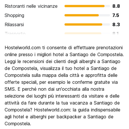
Ristoranti nelle vicinanze
8.8
Shopping
7.5
Rilassarsi
8.3
Trasporto
8.1
Cosa visitare
9.0
Hostelworld.com ti consente di effettuare prenotazioni
Luoghi di interesse culturale
9.4
online presso i migliori hotel a Santiago de Compostela.
Festa / Vita notturna
Leggi le recensioni dei clienti degli alberghi a Santiago
7.5
de Compostela, visualizza il tuo hotel a Santiago de
Qualita' Prezzo
8.4
Compostela sulla mappa della città e approfitta delle
offerte speciali, per esempio le conferme gratuite via
SMS. E perché non dai un'occhiata alla nostra
selezione dei luoghi più interessanti da visitare e delle
attività da fare durante la tua vacanza a Santiago de
Compostela? Hostelworld.com: la guida indispensabile
agli hotel e alberghi per backpacker a Santiago de
Compostela.