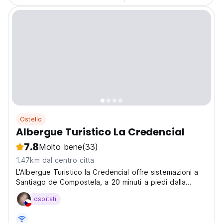
Ostello
Albergue Turistico La Credencial
7.8
Molto bene
(33)
1.47km dal centro citta
L'Albergue Turistico la Credencial offre sistemazioni a
Santiago de Compostela, a 20 minuti a piedi dalla
Cattedrale. Le camere sono dotate di letti a castello e i
ospitati
bagni in comune sono dotati di docce.