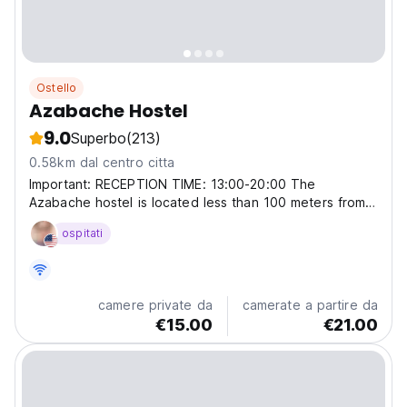
Ostello
Azabache Hostel
9.0
Superbo
(213)
0.58km dal centro citta
Important: RECEPTION TIME: 13:00-20:00 The
Azabache hostel is located less than 100 meters from
the Cathedral and in the heart of Santiago de
ospitati
Compostela. It is the last hostel on the French Way of
Santiago, and we welcome both pilgrims and travelers
in general....
camere private da
camerate a partire da
€15.00
€21.00