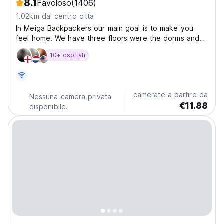
8.1
Favoloso
(1406)
1.02km dal centro citta
In Meiga Backpackers our main goal is to make you
feel home. We have three floors were the dorms and
bathrooms are distributed and a ground floor were you
10+ ospitati
will find the common areas and a garden.
camerate a partire da
Nessuna camera privata
€11.88
disponibile.