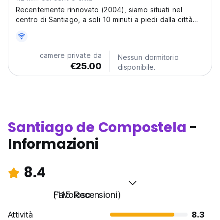
Recentemente rinnovato (2004), siamo situati nel
centro di Santiago, a soli 10 minuti a piedi dalla città
medievale...
camere private da
Nessun dormitorio
€25.00
disponibile.
Santiago de Compostela
-
Informazioni
8.4
Favoloso
(115 Recensioni)
Attività
8.3