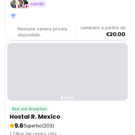
ospitati
gratuito e un salone in comune.
camerate a partire da
Nessuna camera privata
€20.00
disponibile.
Bed and Breakfast
Hostal R. Mexico
9.6
Superbo
(203)
1.24km dal centro citta