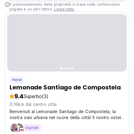
Il posizionamento della proprietà si basa sulle commissioni
pagate e su altri fattori.
Leggi tutto
Hotel
Lemonade Santiago de Compostela
9.4
Superbo
(3)
0.16km dal centro citta
Benvenuti al Lemonade Santiago de Compostela, la
vostra oasi urbana nel cuore della città! Il nostro ostello
e residenza, situato in Rúa das Galeras numero 44, è il
ospitati
punto di partenza perfetto per esplorare la magica