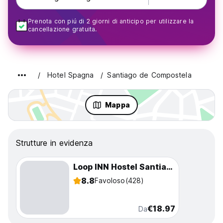
Prenota con piú di 2 giorni di anticipo per utilizzare la
cancellazione gratuita.
Hotel Spagna
Santiago de Compostela
Mappa
Strutture in evidenza
Loop INN Hostel Santiago de Compostela
8.8
Favoloso
(428)
€18.97
Da