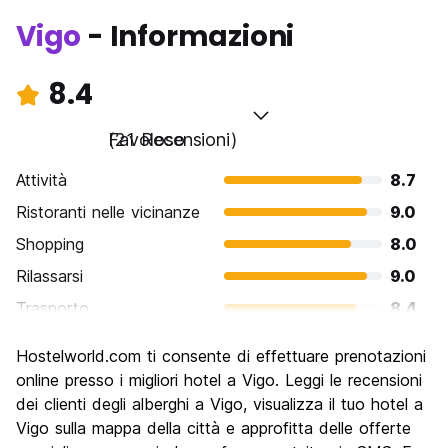
Vigo
- Informazioni
8.4
Favoloso
(21 Recensioni)
Attività
8.7
Ristoranti nelle vicinanze
9.0
Shopping
8.0
Rilassarsi
9.0
Trasporto
8.4
Cosa visitare
8.0
Hostelworld.com ti consente di effettuare prenotazioni
Luoghi di interesse culturale
8.3
online presso i migliori hotel a Vigo. Leggi le recensioni
Festa / Vita notturna
dei clienti degli alberghi a Vigo, visualizza il tuo hotel a
8.0
Vigo sulla mappa della città e approfitta delle offerte
Qualita' Prezzo
8.2