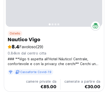
Ostello
Nautico Vigo
8.4
Favoloso
(29)
0.84km dal centro citta
### **Vigo ti aspetta all'Hotel Náutico! Centrale,
confortevole e con la privacy che cerchi** Cerchi un
ostello con un tocco diverso? All'**Hotel Náutico** ti
Cassaforte Covid-19
offriamo un'esperienza unica nel cuore di Vigo. I nostri
**letti a castello premium Privacity**,...
camere private da
camerate a partire da
€85.00
€30.00