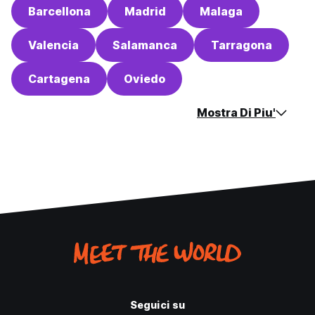
Barcellona
Madrid
Malaga
Valencia
Salamanca
Tarragona
Cartagena
Oviedo
Mostra Di Piu'
Seguici su