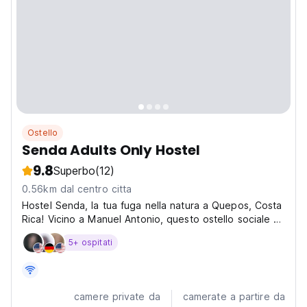
Ostello
Senda Adults Only Hostel
9.8
Superbo
(12)
0.56km dal centro citta
Hostel Senda, la tua fuga nella natura a Quepos, Costa
Rica! Vicino a Manuel Antonio, questo ostello sociale è
perfetto per esplorare spiagge e giungla. (Auto-
5+ ospitati
translated from original language)
camere private da
camerate a partire da