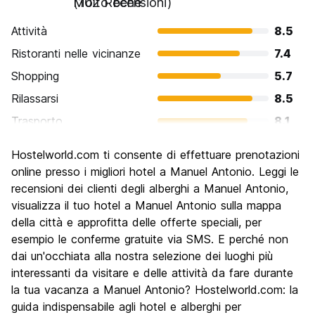
Molto bene
(102 Recensioni)
Attività
8.5
Ristoranti nelle vicinanze
7.4
Shopping
5.7
Rilassarsi
8.5
Trasporto
8.1
Cosa visitare
8.0
Hostelworld.com ti consente di effettuare prenotazioni
Luoghi di interesse culturale
6.5
online presso i migliori hotel a Manuel Antonio. Leggi le
Festa / Vita notturna
recensioni dei clienti degli alberghi a Manuel Antonio,
6.2
visualizza il tuo hotel a Manuel Antonio sulla mappa
Qualita' Prezzo
6.7
della città e approfitta delle offerte speciali, per
esempio le conferme gratuite via SMS. E perché non
dai un'occhiata alla nostra selezione dei luoghi più
interessanti da visitare e delle attività da fare durante
la tua vacanza a Manuel Antonio? Hostelworld.com: la
guida indispensabile agli hotel e alberghi per