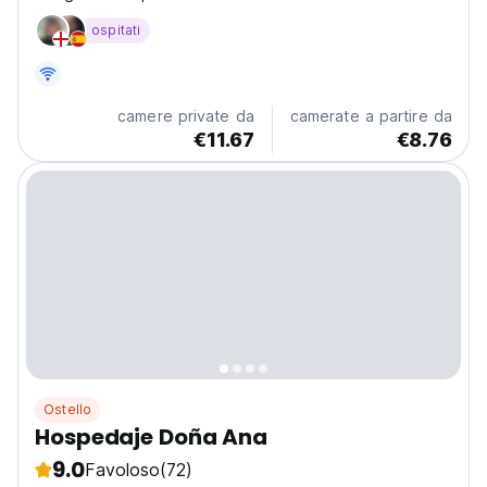
a casa.
ospitati
camere private da
camerate a partire da
€11.67
€8.76
Ostello
Hospedaje Doña Ana
9.0
Favoloso
(72)