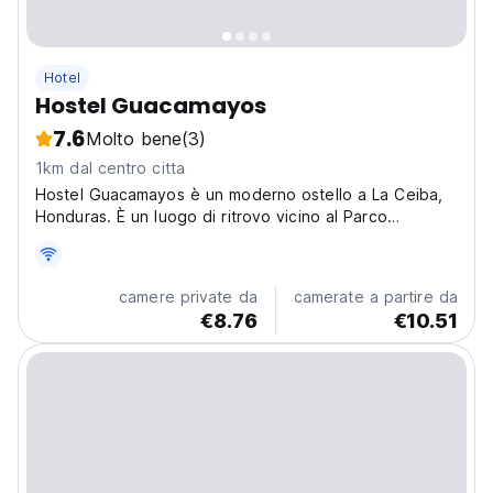
Hotel
Hostel Guacamayos
7.6
Molto bene
(3)
1km dal centro citta
Hostel Guacamayos è un moderno ostello a La Ceiba,
Honduras. È un luogo di ritrovo vicino al Parco
Nazionale Pico Bonito che offre rafting, escursioni e
gite alle isole. (Auto-translated from original language)
camere private da
camerate a partire da
€8.76
€10.51