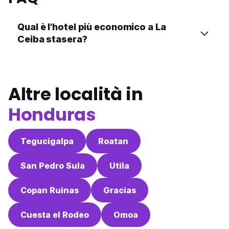
Qual è l'hotel più economico a La
Ceiba stasera?
Altre località in
Honduras
Tegucigalpa
Roatan
San Pedro Sula
Utila
Copan Ruinas
Gracias
Cuesta el Rodeo
Omoa