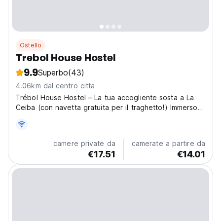
Ostello
Trebol House Hostel
9.9
Superbo
(43)
4.06km dal centro citta
Trébol House Hostel – La tua accogliente sosta a La
Ceiba (con navetta gratuita per il traghetto!) Immerso
tra le lussureggianti montagne di La Ceiba e le Bay
Islands, il Trébol House Hostel è un piccolo ostello in
stile familiare gestito da una coppia honduregna-
camere private da
camerate a partire da
irlandese....
€17.51
€14.01