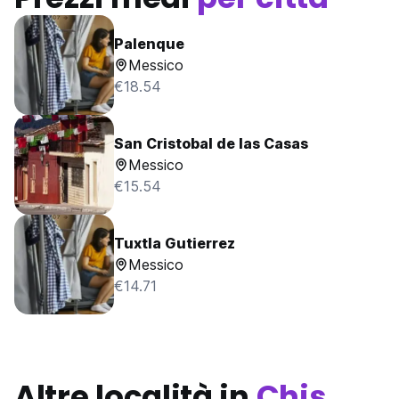
Palenque
Messico
€18.54
San Cristobal de las Casas
Messico
€15.54
Tuxtla Gutierrez
Messico
€14.71
Altre località in
Chis.