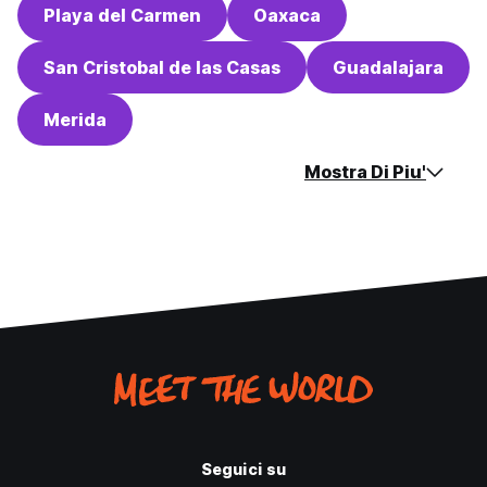
Playa del Carmen
Oaxaca
San Cristobal de las Casas
Guadalajara
Merida
Mostra Di Piu'
Seguici su