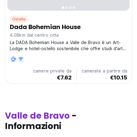
Ostello
Dada Bohemian House
4.08km dal centro citta
La DADA Bohemian House a Valle de Bravo è un Art-
Lodge e hotel-ostello sostenibile che offre studi d'arte,
meditazione e viste mozzafiato sul lago. È il luogo
ideale per artisti, spiriti liberi e viaggiatori solitari
creativi in cerca di ritiri spirituali!...
camere private da
camerate a partire da
€7.62
€10.15
Valle de Bravo
-
Informazioni