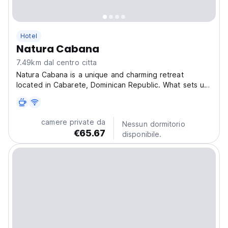
Hotel
Natura Cabana
7.49km dal centro citta
Natura Cabana is a unique and charming retreat
located in Cabarete, Dominican Republic. What sets us
apart is our harmonious fusion with nature, providing
our guests with an authentic and relaxing experience.
We have general facilities that invite tranquility,...
camere private da
Nessun dormitorio
€65.67
disponibile.