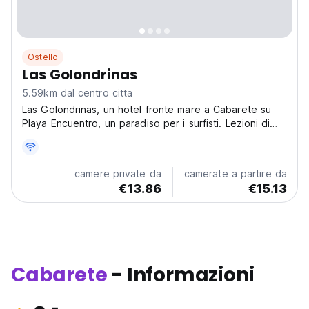
Ostello
Las Golondrinas
5.59km dal centro citta
Las Golondrinas, un hotel fronte mare a Cabarete su
Playa Encuentro, un paradiso per i surfisti. Lezioni di
surf e una piscina semi-olimpionica in un'atmosfera
rilassata e sportiva. (Auto-translated from original
language)
camere private da
camerate a partire da
€13.86
€15.13
Cabarete
- Informazioni