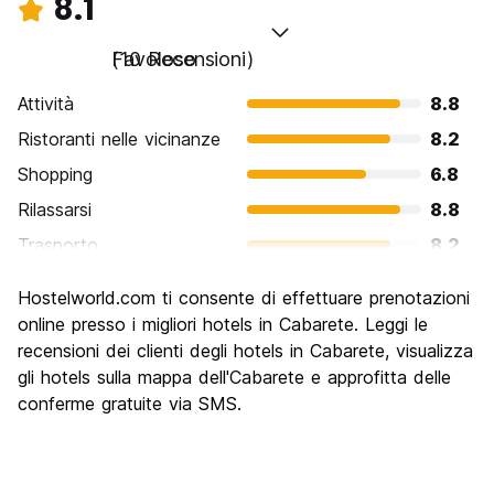
8.1
Favoloso
(10 Recensioni)
Attività
8.8
Ristoranti nelle vicinanze
8.2
Shopping
6.8
Rilassarsi
8.8
Trasporto
8.2
Cosa visitare
7.6
Hostelworld.com ti consente di effettuare prenotazioni
Luoghi di interesse culturale
7.4
online presso i migliori hotels in Cabarete. Leggi le
Festa / Vita notturna
recensioni dei clienti degli hotels in Cabarete, visualizza
8.8
gli hotels sulla mappa dell'Cabarete e approfitta delle
Qualita' Prezzo
8.2
conferme gratuite via SMS.