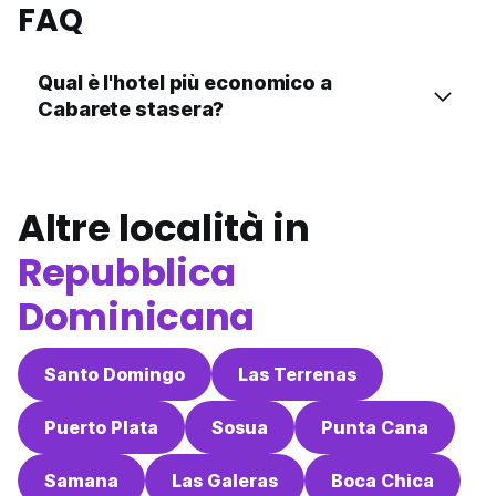
FAQ
Qual è l'hotel più economico a
Cabarete stasera?
Altre località in
Repubblica
Dominicana
Santo Domingo
Las Terrenas
Puerto Plata
Sosua
Punta Cana
Samana
Las Galeras
Boca Chica