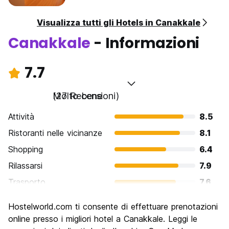
Visualizza tutti gli Hotels in Canakkale
Canakkale
- Informazioni
7.7
Molto bene
(27 Recensioni)
Attività
8.5
Ristoranti nelle vicinanze
8.1
Shopping
6.4
Rilassarsi
7.9
Trasporto
7.6
Cosa visitare
8.1
Hostelworld.com ti consente di effettuare prenotazioni
Luoghi di interesse culturale
7.8
online presso i migliori hotel a Canakkale. Leggi le