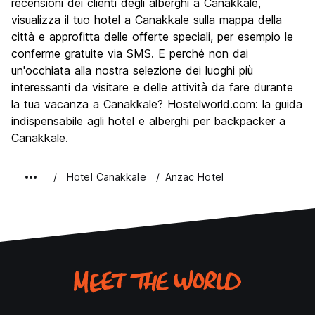
Festa / Vita notturna
recensioni dei clienti degli alberghi a Canakkale,
6.2
visualizza il tuo hotel a Canakkale sulla mappa della
Qualita' Prezzo
8.3
città e approfitta delle offerte speciali, per esempio le
conferme gratuite via SMS. E perché non dai
un'occhiata alla nostra selezione dei luoghi più
interessanti da visitare e delle attività da fare durante
la tua vacanza a Canakkale? Hostelworld.com: la guida
indispensabile agli hotel e alberghi per backpacker a
Canakkale.
Hotel Canakkale
Anzac Hotel