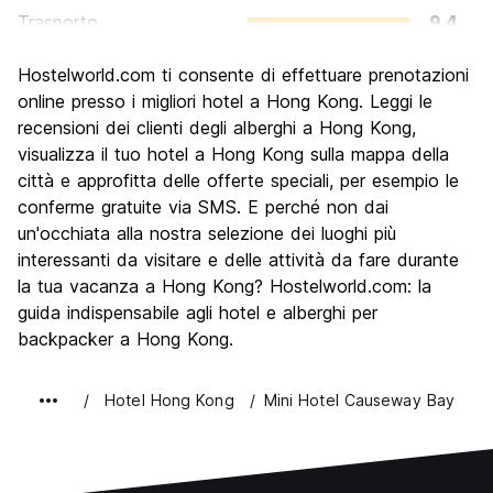
Trasporto
9.4
Cosa visitare
8.6
Hostelworld.com ti consente di effettuare prenotazioni
Luoghi di interesse culturale
8.1
online presso i migliori hotel a Hong Kong. Leggi le
Festa / Vita notturna
recensioni dei clienti degli alberghi a Hong Kong,
8.4
visualizza il tuo hotel a Hong Kong sulla mappa della
Qualita' Prezzo
7.3
città e approfitta delle offerte speciali, per esempio le
conferme gratuite via SMS. E perché non dai
un'occhiata alla nostra selezione dei luoghi più
interessanti da visitare e delle attività da fare durante
la tua vacanza a Hong Kong? Hostelworld.com: la
guida indispensabile agli hotel e alberghi per
backpacker a Hong Kong.
Hotel Hong Kong
Mini Hotel Causeway Bay