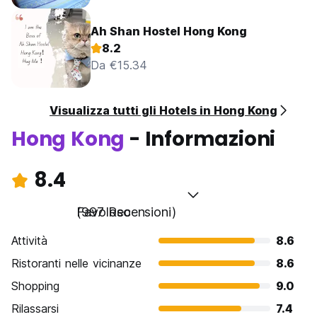
Ah Shan Hostel Hong Kong
8.2
Da €15.34
Visualizza tutti gli Hotels in Hong Kong
Hong Kong
- Informazioni
8.4
Favoloso
(997 Recensioni)
Attività
8.6
Ristoranti nelle vicinanze
8.6
Shopping
9.0
Rilassarsi
7.4