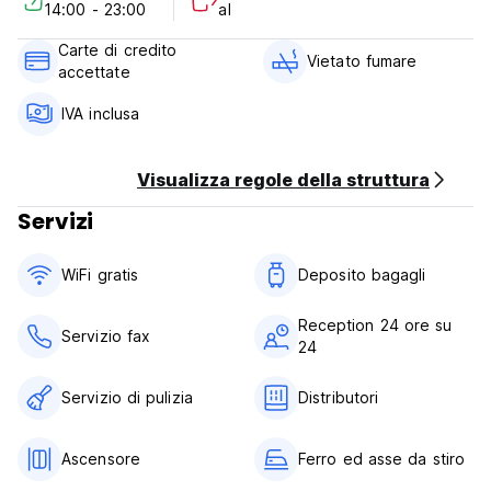
14:00 - 23:00
al
perfetta per godersi il soggiorno a Hong Kong.
Carte di credito
Il Mini Hotel Causeway Bay è un hotel autorizzato dall'Office
Vietato fumare
accettate
of The Licensing Authority di Hong Kong. (Auto-translated
from original language)
IVA inclusa
Visualizza regole della struttura
Servizi
WiFi gratis
Deposito bagagli
Reception 24 ore su
Servizio fax
24
Servizio di pulizia
Distributori
Ascensore
Ferro ed asse da stiro