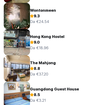
Wontonmeen
9.3
Da €24.54
Hong Kong Hostel
9.0
Da €18.96
The Mahjong
8.8
Da €37.20
Guangdong Guest House
8.5
Da €3.21