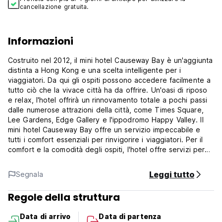
cancellazione gratuita.
Informazioni
Costruito nel 2012, il mini hotel Causeway Bay è un'aggiunta
distinta a Hong Kong e una scelta intelligente per i
viaggiatori. Da qui gli ospiti possono accedere facilmente a
tutto ciò che la vivace città ha da offrire. Un'oasi di riposo
e relax, l'hotel offrirà un rinnovamento totale a pochi passi
dalle numerose attrazioni della città, come Times Square,
Lee Gardens, Edge Gallery e l'ippodromo Happy Valley. Il
mini hotel Causeway Bay offre un servizio impeccabile e
tutti i comfort essenziali per rinvigorire i viaggiatori. Per il
comfort e la comodità degli ospiti, l'hotel offre servizi per
disabili, tour, Wi-Fi nelle aree pubbliche, cassette di
sicurezza e trasferimenti aeroportuali. Gli ospiti possono
Leggi tutto
Segnala
scegliere tra 208 camere, tutte caratterizzate da
un'atmosfera di totale pace e armonia. Le numerose offerte
Regole della struttura
ricreative dell'hotel garantiscono un'ampia scelta di attività
durante il soggiorno. Le eccellenti strutture e l'ottima
Data di arrivo
Data di partenza
posizione fanno del Mini Hotel Causeway Bay la base