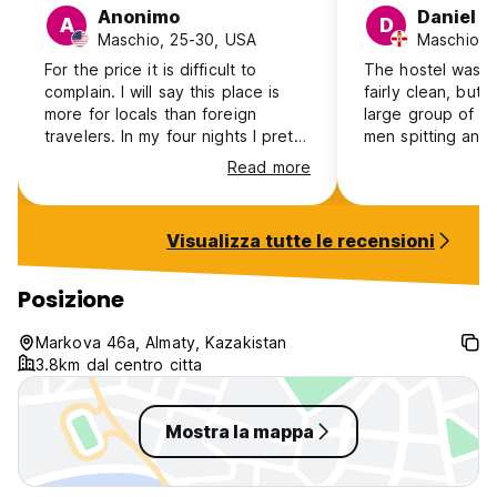
Anonimo
Daniel
A
D
Maschio, 25-30, USA
For the price it is difficult to
The hostel was w
complain. I will say this place is
fairly clean, but 
more for locals than foreign
large group of y
travelers. In my four nights I pretty
men spitting and 
much had different roommates
communal spaces 
Read more
each night. It seemed to be a
the day, usually 
place that 40+ year old locals
about 3am.
crash at as they all seem to check
Visualizza tutte le recensioni
in after 10pm. Overall the facilities
are not bad. But they didnt
change the trash or clean the
Posizione
rooms at all during my stay. If you
just need a bed this place is
Markova 46a, Almaty, Kazakistan
good. If you are looking to make
3.8km dal centro citta
friends, maybe not the best place
for you.
Mostra la mappa