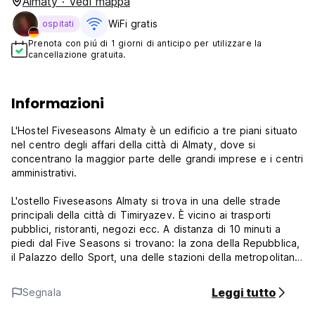
Almaty · Vedi mappa
WiFi gratis
ospitati
Prenota con piú di 1 giorni di anticipo per utilizzare la
cancellazione gratuita.
Informazioni
L'Hostel Fiveseasons Almaty è un edificio a tre piani situato
nel centro degli affari della città di Almaty, dove si
concentrano la maggior parte delle grandi imprese e i centri
amministrativi.
L'ostello Fiveseasons Almaty si trova in una delle strade
principali della città di Timiryazev. È vicino ai trasporti
pubblici, ristoranti, negozi ecc. A distanza di 10 minuti a
piedi dal Five Seasons si trovano: la zona della Repubblica,
il Palazzo dello Sport, una delle stazioni della metropolitana,
lo stadio Centrale, il giardino botanico, l'università Al-Farabi
e molti altri altre viste.
Leggi tutto
Segnala
L'ostello Fiveseasons Almaty offre 23 camere tra le quali c'è