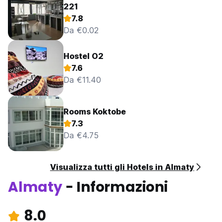
221
7.8
Da €0.02
Hostel O2
7.6
Da €11.40
Rooms Koktobe
7.3
Da €4.75
Visualizza tutti gli Hotels in Almaty
Almaty
- Informazioni
8.0