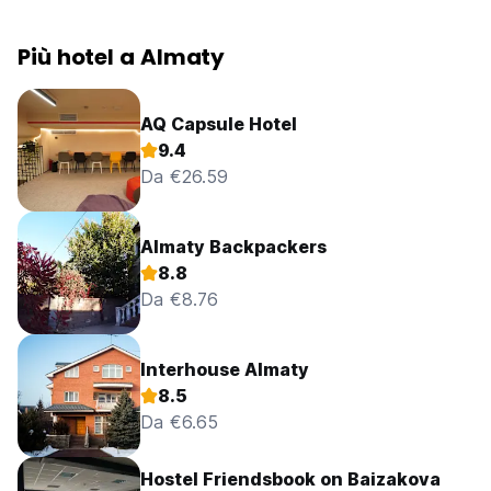
Più hotel a Almaty
AQ Capsule Hotel
9.4
Da €26.59
Almaty Backpackers
8.8
Da €8.76
Interhouse Almaty
8.5
Da €6.65
Hostel Friendsbook on Baizakova