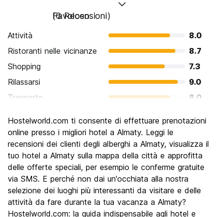
Favoloso
(6 Recensioni)
Attività
8.0
Ristoranti nelle vicinanze
8.7
Shopping
7.3
Rilassarsi
9.0
Trasporto
8.0
Cosa visitare
7.0
Hostelworld.com ti consente di effettuare prenotazioni
Luoghi di interesse culturale
7.7
online presso i migliori hotel a Almaty. Leggi le
Festa / Vita notturna
recensioni dei clienti degli alberghi a Almaty, visualizza il
7.7
tuo hotel a Almaty sulla mappa della città e approfitta
Qualita' Prezzo
9.0
delle offerte speciali, per esempio le conferme gratuite
via SMS. E perché non dai un'occhiata alla nostra
selezione dei luoghi più interessanti da visitare e delle
attività da fare durante la tua vacanza a Almaty?
Hostelworld.com: la guida indispensabile agli hotel e