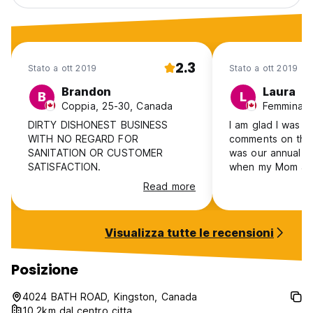
2.3
Stato a ott 2019
Stato a ott 2019
Brandon
Laura
B
L
Coppia, 25-30, Canada
Femmina, 
DIRTY DISHONEST BUSINESS
I am glad I was a
WITH NO REGARD FOR
comments on this b
SANITATION OR CUSTOMER
was our annual G
SATISFACTION.
when my Mom an
daughters get to
Read more
year for a long w
arrival at the Bay
they had no reco
Visualizza tutte le recensioni
booking. They did manage to find
two rooms for the 
advised that they
Posizione
accommodate on
Saturday night (f
4024 BATH ROAD, Kingston, Canada
When I commente
10.2km dal centro citta