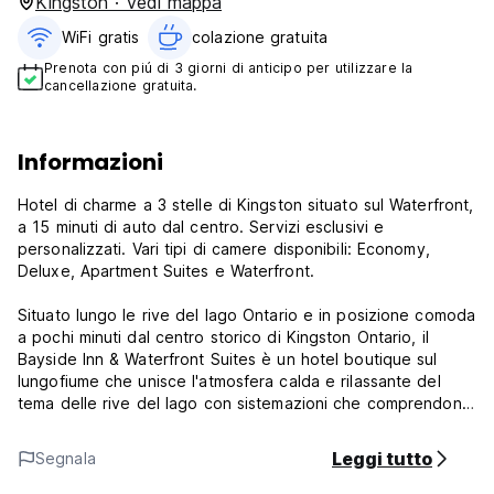
Kingston · Vedi mappa
WiFi gratis
colazione gratuita‎
Prenota con piú di 3 giorni di anticipo per utilizzare la
cancellazione gratuita.
Informazioni
Hotel di charme a 3 stelle di Kingston situato sul Waterfront,
a 15 minuti di auto dal centro. Servizi esclusivi e
personalizzati. Vari tipi di camere disponibili: Economy,
Deluxe, Apartment Suites e Waterfront.
Situato lungo le rive del lago Ontario e in posizione comoda
a pochi minuti dal centro storico di Kingston Ontario, il
Bayside Inn & Waterfront Suites è un hotel boutique sul
lungofiume che unisce l'atmosfera calda e rilassante del
tema delle rive del lago con sistemazioni che comprendono
un arredamento di gusto, comfort e classe, rendendolo una
scelta ideale per soggiornare a Kingston per affari, per
Leggi tutto
Segnala
piacere o per la vostra prossima fuga romantica.