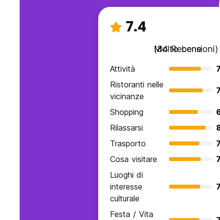
7.4
Molto bene
(84 Recensioni)
Attività
7
Ristoranti nelle
7
vicinanze
Shopping
Rilassarsi
Trasporto
7
Cosa visitare
7
Luoghi di
interesse
7
culturale
Festa / Vita