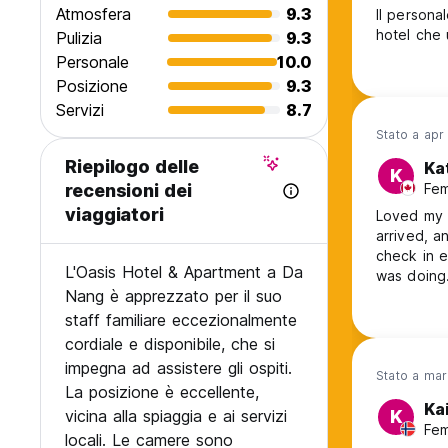
Atmosfera
9.3
Il persona
hotel che 
Pulizia
9.3
Personale
10.0
Posizione
9.3
Servizi
8.7
Stato a apr
Riepilogo delle
Ka
K
Fem
recensioni dei
viaggiatori
Loved my s
arrived, 
check in e
L'Oasis Hotel & Apartment a Da
was doing.
Nang è apprezzato per il suo
amazing - 
staff familiare eccezionalmente
cordiale e disponibile, che si
impegna ad assistere gli ospiti.
Stato a ma
La posizione è eccellente,
Ka
vicina alla spiaggia e ai servizi
K
Fem
locali. Le camere sono