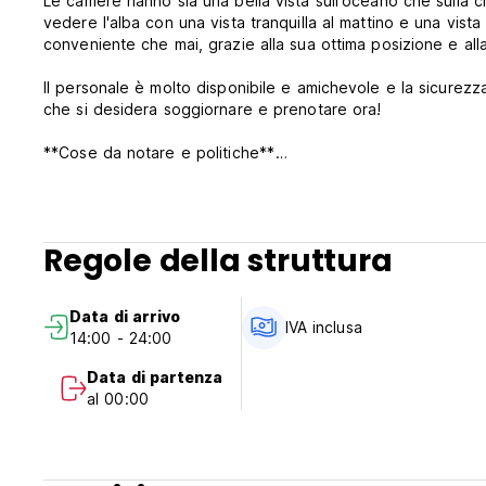
Le camere hanno sia una bella vista sull'oceano che sulla c
vedere l'alba con una vista tranquilla al mattino e una vist
conveniente che mai, grazie alla sua ottima posizione e al
Il personale è molto disponibile e amichevole e la sicurezz
che si desidera soggiornare e prenotare ora!
**Cose da notare e politiche**
Cancellazione gratuita: 3 giorni prima dell'arrivo
Check in a partire da: 14:00
Regole della struttura
Check out entro le ore 12:00
Data di arrivo
Pagamento all'arrivo: contanti e carta di credito
IVA inclusa
14:00 - 24:00
Tasse incluse
Data di partenza
al 00:00
Colazione inclusa
Nessun coprifuoco