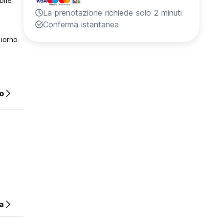
bile
La prenotazione richiede solo 2 minuti
Conferma istantanea
giorno
o
a