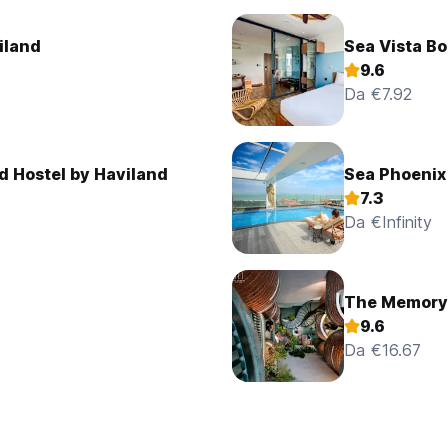
iland
Sea Vista B
9.6
Da €7.92
d Hostel by Haviland
Sea Phoenix
7.3
Da €Infinity
The Memory
9.6
Da €16.67