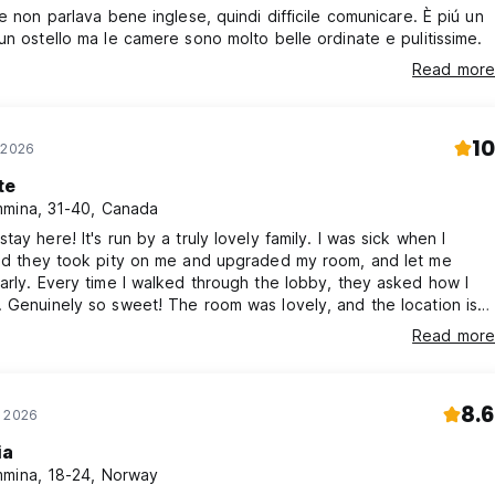
le non parlava bene inglese, quindi difficile comunicare. È piú un
un ostello ma le camere sono molto belle ordinate e pulitissime.
Read more
10
 2026
te
mina, 31-40, Canada
tay here! It's run by a truly lovely family. I was sick when I
and they took pity on me and upgraded my room, and let me
arly. Every time I walked through the lobby, they asked how I
 Genuinely so sweet! The room was lovely, and the location is
really close to the beach. Highly recommend.
Read more
8.6
r 2026
ia
mina, 18-24, Norway