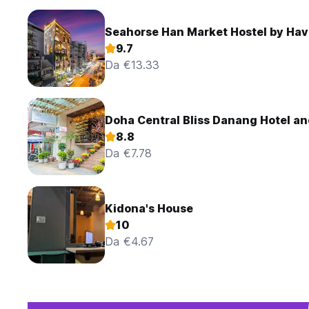
Seahorse Han Market Hostel by Hav
9.7
Da €13.33
Doha Central Bliss Danang Hotel an
8.8
Da €7.78
Kidona's House
10
Da €4.67