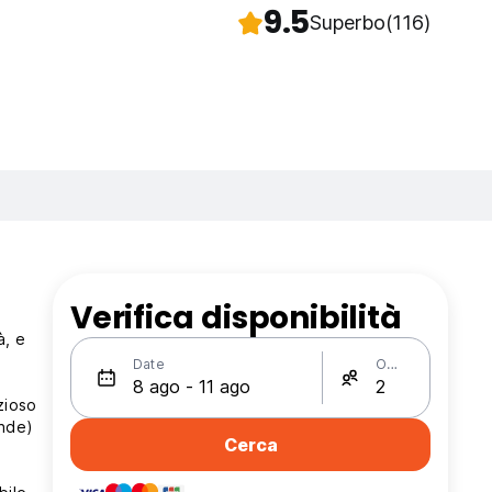
9.5
Superbo
(116)
Verifica disponibilità
à, e
Date
Ospiti
zioso
ande)
Cerca