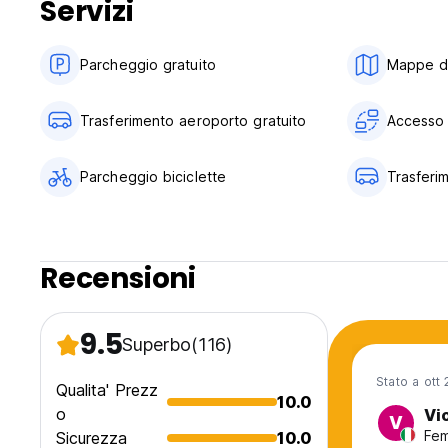
Servizi
Non si può fumare in camera ma c'è un'area fumatori
Nessuna restrizione di età
Parcheggio gratuito
Mappe di 
Bambini: oltre i 6 anni
Trasferimento aeroporto gratuito
Accesso 
Non sono ammessi animali domestici
Orario di ricevimento: 24/7 (Auto-translated from original 
Parcheggio biciclette
Trasferi
Recensioni
9.5
Superbo
(116)
Stato a ott
Qualita' Prezz
10.0
o
Vi
V
Fem
Sicurezza
10.0