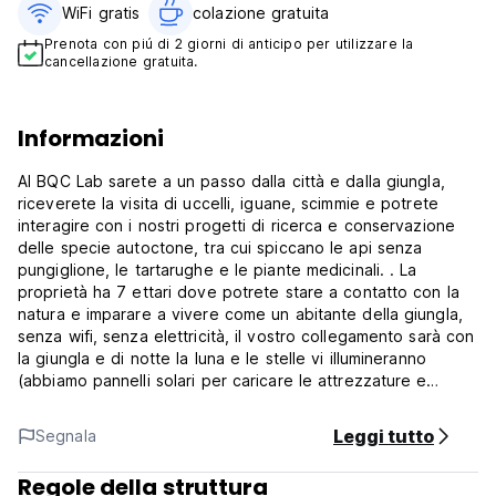
WiFi gratis
colazione gratuita‎
Prenota con piú di 2 giorni di anticipo per utilizzare la
cancellazione gratuita.
Informazioni
Al BQC Lab sarete a un passo dalla città e dalla giungla,
riceverete la visita di uccelli, iguane, scimmie e potrete
interagire con i nostri progetti di ricerca e conservazione
delle specie autoctone, tra cui spiccano le api senza
pungiglione, le tartarughe e le piante medicinali. . La
proprietà ha 7 ettari dove potrete stare a contatto con la
natura e imparare a vivere come un abitante della giungla,
senza wifi, senza elettricità, il vostro collegamento sarà con
la giungla e di notte la luna e le stelle vi illumineranno
(abbiamo pannelli solari per caricare le attrezzature e
posizionare l'illuminazione su richiesta dell'ospite). Le nostre
camere sono essenziali, senza lussi, con bagno e doccia.
Leggi tutto
Segnala
(Auto-translated from original language)
Regole della struttura