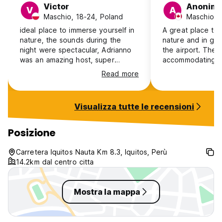
Victor
Anonim
V
A
Maschio, 18-24, Poland
Maschio, 
ideal place to immerse yourself in
A great place to 
nature, the sounds during the
nature and in goo
night were spectacular, Adrianno
the airport. The 
was an amazing host, super
accommodating an
helpful and friendly!! without a
you can see that 
Read more
doubt I’ll come back if I’m around
passionate about
Iquitos again!!
jungle and all its bees. 
getting to taste 
Visualizza tutte le recensioni
bees produce and
that grows right t
you are here to 
Posizione
then you will not
with a stay at BQ
Carretera Iquitos Nauta Km 8.3, Iquitos, Perù
14.2km dal centro citta
Mostra la mappa