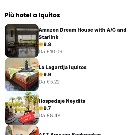
Più hotel a Iquitos
Amazon Dream House with A/C and
Starlink
9.8
Da €10.09
La Lagartija Iquitos
9.9
Da €5.22
Hospedaje Neydita
9.7
Da €8.48
A&T Amazon Backpacker