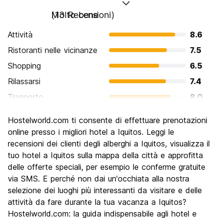
Molto bene
(13 Recensioni)
Attività
8.6
Ristoranti nelle vicinanze
7.5
Shopping
6.5
Rilassarsi
7.4
Trasporto
8.0
Cosa visitare
7.5
Hostelworld.com ti consente di effettuare prenotazioni
Luoghi di interesse culturale
8.2
online presso i migliori hotel a Iquitos. Leggi le
Festa / Vita notturna
recensioni dei clienti degli alberghi a Iquitos, visualizza il
6.6
tuo hotel a Iquitos sulla mappa della città e approfitta
Qualita' Prezzo
7.8
delle offerte speciali, per esempio le conferme gratuite
via SMS. E perché non dai un'occhiata alla nostra
selezione dei luoghi più interessanti da visitare e delle
attività da fare durante la tua vacanza a Iquitos?
Hostelworld.com: la guida indispensabile agli hotel e