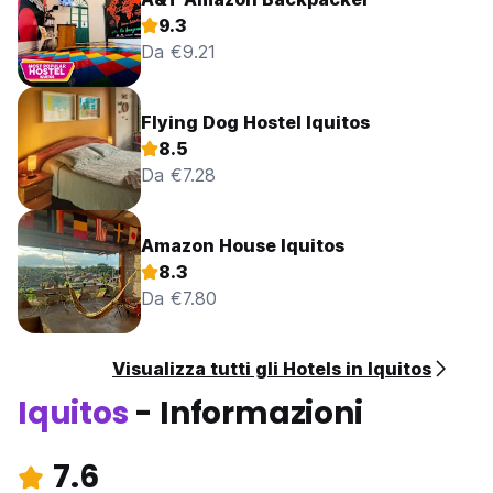
9.3
Da €9.21
Flying Dog Hostel Iquitos
8.5
Da €7.28
Amazon House Iquitos
8.3
Da €7.80
Visualizza tutti gli Hotels in Iquitos
Iquitos
- Informazioni
7.6