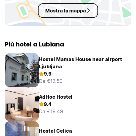
bene, lo consiglio!
Mostra la mappa
Più hotel a Lubiana
Hostel Mamas House near airport
Ljubljana
9.9
Da €12.50
AdHoc Hostel
9.4
Da €19.49
Hostel Celica