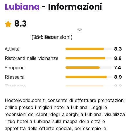
Lubiana
- Informazioni
8.3
Favoloso
(754 Recensioni)
Attività
8.3
Ristoranti nelle vicinanze
8.6
Shopping
7.4
Rilassarsi
8.9
Trasporto
8.2
Cosa visitare
8.4
Hostelworld.com ti consente di effettuare prenotazioni
Luoghi di interesse culturale
8.6
online presso i migliori hotel a Lubiana. Leggi le
Festa / Vita notturna
recensioni dei clienti degli alberghi a Lubiana, visualizza
7.7
il tuo hotel a Lubiana sulla mappa della città e
Qualita' Prezzo
8.4
approfitta delle offerte speciali, per esempio le