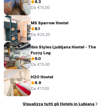
9.3
Da €15.00
MS Sparrow Hostel
9.1
Da €25.20
ibis Styles Ljubljana Hostel - The
Fuzzy Log
9.0
Da €15.00
H2O Hostel
8.9
Da €17.00
Visualizza tutti gli Hotels in Lubiana