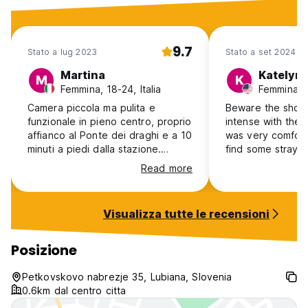
9.7
Stato a lug 2023
Stato a set 2024
Martina
Katelyn
M
K
Femmina, 18-24, Italia
Femmina, 
Camera piccola ma pulita e
Beware the shower
funzionale in pieno centro, proprio
intense with the 
affianco al Ponte dei draghi e a 10
was very comforta
minuti a piedi dalla stazione.
find some stray ha
Posizione ottima quindi per
blanket and pillo
Read more
visitare Lubiana o per esplorare il
great size and is 
resto della Slovenia senza
location. Was onl
macchina. Staff molto carino e
wish it was longe
Visualizza tutte le recensioni
disponibile. Nel prenotare avevo
walk a few hous
fatto l'errore di inserire una
in but it wasn’t t
persona in meno e discutendone
very nice and th
Posizione
per email mi hanno tranquillizzato
show me to my r
ed è bastato pagare una piccola
Petkovskovo nabrezje 35, Lubiana, Slovenia
cifra aggiuntiva per risolvere il
0.6km dal centro citta
problema. Ci siamo trovati molto