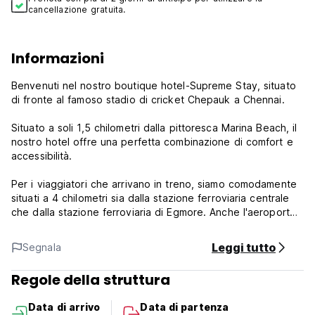
cancellazione gratuita.
Informazioni
Benvenuti nel nostro boutique hotel-Supreme Stay, situato
di fronte al famoso stadio di cricket Chepauk a Chennai.
Situato a soli 1,5 chilometri dalla pittoresca Marina Beach, il
nostro hotel offre una perfetta combinazione di comfort e
accessibilità.
Per i viaggiatori che arrivano in treno, siamo comodamente
situati a 4 chilometri sia dalla stazione ferroviaria centrale
che dalla stazione ferroviaria di Egmore. Anche l'aeroporto
di Chennai è facilmente raggiungibile, a soli 18 chilometri di
distanza. Il nostro hotel è a soli 3 chilometri dall'ambasciata
Leggi tutto
Segnala
degli Stati Uniti e a 4 chilometri dall'ospedale Apollo, il che
lo rende la scelta ideale sia per i viaggiatori d'affari che per
Regole della struttura
quelli medici.
Data di arrivo
Data di partenza
***Politiche della struttura***