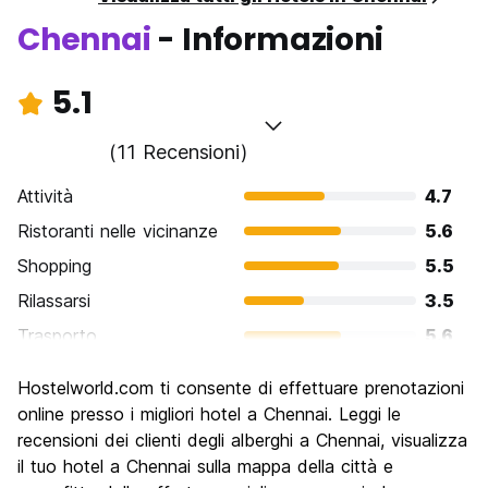
Chennai
- Informazioni
5.1
(11 Recensioni)
Attività
4.7
Ristoranti nelle vicinanze
5.6
Shopping
5.5
Rilassarsi
3.5
Trasporto
5.6
Cosa visitare
5.1
Hostelworld.com ti consente di effettuare prenotazioni
Luoghi di interesse culturale
6.5
online presso i migliori hotel a Chennai. Leggi le
Festa / Vita notturna
recensioni dei clienti degli alberghi a Chennai, visualizza
4.5
il tuo hotel a Chennai sulla mappa della città e
Qualita' Prezzo
5.1