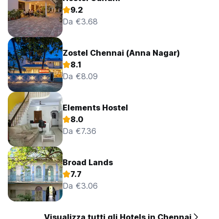
9.2
Da €3.68
Zostel Chennai (Anna Nagar)
8.1
Da €8.09
Elements Hostel
8.0
Da €7.36
Broad Lands
7.7
Da €3.06
Visualizza tutti gli Hotels in Chennai