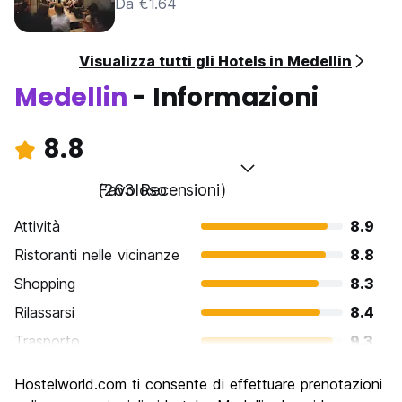
Da €1.64
Visualizza tutti gli Hotels in Medellin
Medellin
- Informazioni
8.8
Favoloso
(263 Recensioni)
Attività
8.9
Ristoranti nelle vicinanze
8.8
Shopping
8.3
Rilassarsi
8.4
Trasporto
9.3
Cosa visitare
8.7
Hostelworld.com ti consente di effettuare prenotazioni
Luoghi di interesse culturale
8.8