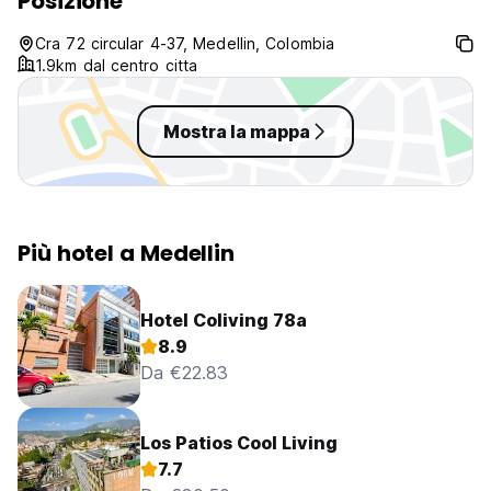
Posizione
Cra 72 circular 4-37, Medellin, Colombia
1.9km dal centro citta
Mostra la mappa
Più hotel a Medellin
Hotel Coliving 78a
8.9
Da €22.83
Los Patios Cool Living
7.7