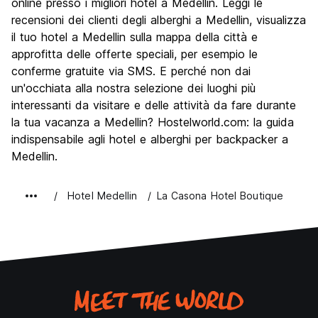
online presso i migliori hotel a Medellin. Leggi le
Festa / Vita notturna
recensioni dei clienti degli alberghi a Medellin, visualizza
9.2
il tuo hotel a Medellin sulla mappa della città e
Qualita' Prezzo
8.4
approfitta delle offerte speciali, per esempio le
conferme gratuite via SMS. E perché non dai
un'occhiata alla nostra selezione dei luoghi più
interessanti da visitare e delle attività da fare durante
la tua vacanza a Medellin? Hostelworld.com: la guida
indispensabile agli hotel e alberghi per backpacker a
Medellin.
Hotel Medellin
La Casona Hotel Boutique