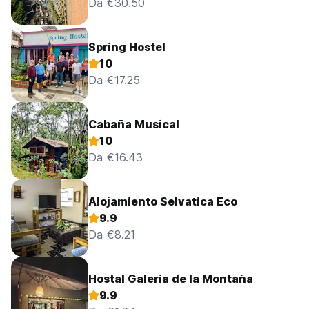
Da €30.50
Spring Hostel
10
Da €17.25
Cabaña Musical
10
Da €16.43
Alojamiento Selvatica Eco
9.9
Da €8.21
Hostal Galeria de la Montaña
9.9