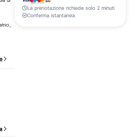
USB di
La prenotazione richiede solo 2 minuti
Conferma istantanea
trici,
eck-in
o
manere
igawa
a