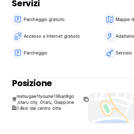
Servizi
Parcheggio gratuito
Mappe di 
Accesso a Internet gratuito
Adattator
Parcheggio
Servizio 
Posizione
matsugae1tyoume19ban8go
,otaru city, Otaru, Giappone
1.4km dal centro citta