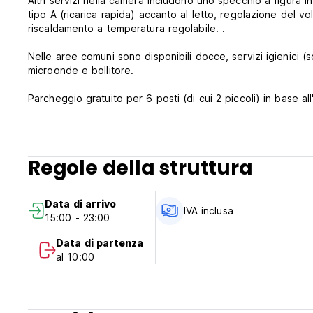
Altri servizi nella camera includono uno specchio a figura i
tipo A (ricarica rapida) accanto al letto, regolazione del v
riscaldamento a temperatura regolabile. .
Nelle aree comuni sono disponibili docce, servizi igienici (so
microonde e bollitore.
Parcheggio gratuito per 6 posti (di cui 2 piccoli) in base all'
Il check-in può essere effettuato dal proprio smartphone pre
anticipato e potrai recarti direttamente nella tua camera all'
Tutti i bagagli e gli oggetti di valore possono essere gest
al sicuro.
Regole della struttura
Trasporto gratuito dalla stazione di Otaru, ritiro bagagli grat
Data di arrivo
Niseko 1 ora, Kiroro Snow Resort 40 minuti, Sapporo Kokusa
IVA inclusa
15:00 - 23:00
Onsen Ski Resort 15 minuti, Tenguyama Ski Resort 5 minuti, 
snowboard. (Auto-translated from original language)
Data di partenza
al 10:00