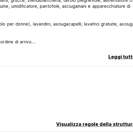
ntera, grucce, stendibiancheria, tavolo pieghevole, alimentatore 
olume, umidificatore, pantofole, asciugamani e apparecchiature di
lo per donne), lavandini, asciugacapelli, lavatrici gratuite, asciuga
ordine di arrivo.
via registrazione. Ti verrà rilasciato un codice PIN durante il ch
arrivo.
Leggi tutt
iti in una stanza chiusa a chiave, così anche le donne possono ri
uito e servizi di deposito per arrivi anticipati.
i Ski Resort 30 minuti, Teine Olympia Ski Resort 40 minuti, Asar
ideale come base per visitare la zona circostante, sciare, e
Visualizza regole della struttur