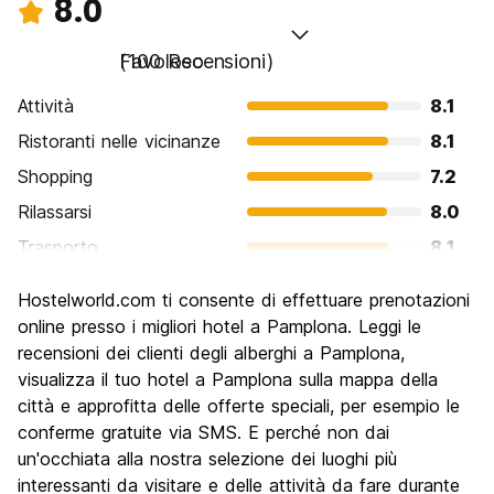
8.0
Favoloso
(100 Recensioni)
Attività
8.1
Ristoranti nelle vicinanze
8.1
Shopping
7.2
Rilassarsi
8.0
Trasporto
8.1
Cosa visitare
8.0
Hostelworld.com ti consente di effettuare prenotazioni
Luoghi di interesse culturale
8.8
online presso i migliori hotel a Pamplona. Leggi le
Festa / Vita notturna
recensioni dei clienti degli alberghi a Pamplona,
8.2
visualizza il tuo hotel a Pamplona sulla mappa della
Qualita' Prezzo
8.0
città e approfitta delle offerte speciali, per esempio le
conferme gratuite via SMS. E perché non dai
un'occhiata alla nostra selezione dei luoghi più
interessanti da visitare e delle attività da fare durante