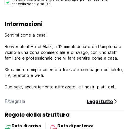
cancellazione gratuita.
Informazioni
Sentirsi come a casa!
Benvenuti all'Hotel Alaiz, a 12 minuti di auto da Pamplona e
vicino a una zona commerciale e di svago, con uno staff
familiare e professionale che vi farà sentire come a casa.
35 camere completamente attrezzate con bagno completo,
TV, telefono e wi-fi.
Due sale, accuratamente attrezzate, e i nostri piatti dal
sapore tipico della cucina della Navarra ne fanno il luogo
ideale per la celebrazione di eventi come matrimoni e prime
Leggi tutto
Segnala
comunioni.
Regole della struttura
I nostri servizi sono:
Data di arrivo
Data di partenza
* Ristorante la Carte o Menu fisso