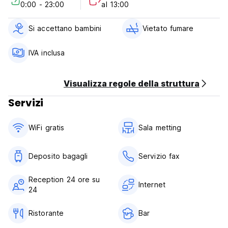
0:00 - 23:00
al 13:00
* WI-FI
Si accettano bambini
Vietato fumare
* Reception 24 ore su 24 con servizio fax e rete di
accesso a Internet
IVA inclusa
* Coffee-Bar aperto dalle 7 alle 24 ore, che offre diversi
pasti e spuntini.
Visualizza regole della struttura
* Giornali
Servizi
* Palestra attrezzata con macchine per il potenziamento
WiFi gratis
Sala metting
muscolare e sauna.
* Servizio di lavanderia
Deposito bagagli
Servizio fax
* Sala d'ingresso
Reception 24 ore su
Internet
24
* Parcheggio con accesso all'hotel (senza scale).
* Garage gratuito
Ristorante
Bar