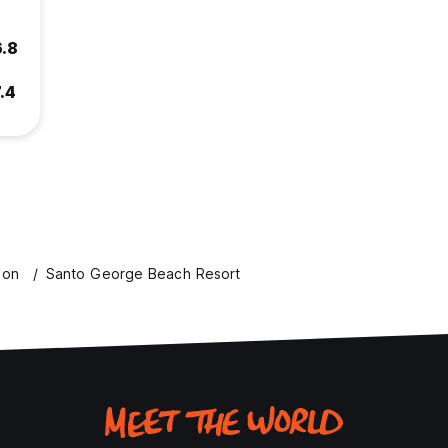
6.8
.4
ion
Santo George Beach Resort