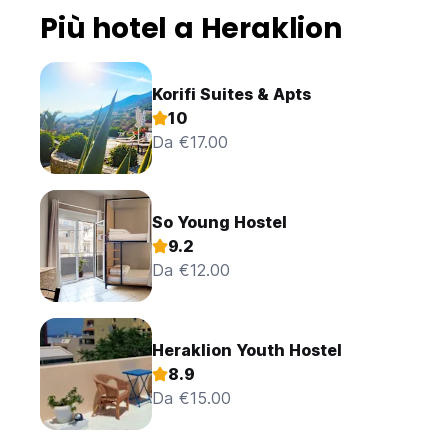
Più hotel a Heraklion
Korifi Suites & Apts
10
Da €17.00
So Young Hostel
9.2
Da €12.00
Heraklion Youth Hostel
8.9
Da €15.00