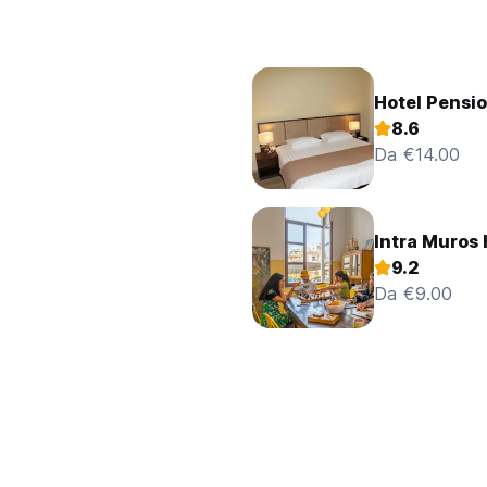
Hotel Pensi
8.6
Da €14.00
Intra Muros 
9.2
Da €9.00