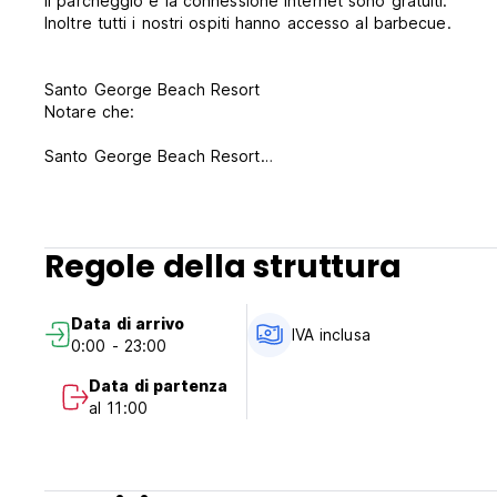
Il parcheggio e la connessione internet sono gratuiti.
Inoltre tutti i nostri ospiti hanno accesso al barbecue.
Santo George Beach Resort
Notare che:
Santo George Beach Resort
Notare che:
Politica di cancellazione: preavviso di 7 giorni
Cancellazione tardiva o mancata presentazione: addebito d
Regole della struttura
Pagamento all'arrivo in contanti e carta di credito
Check-in dalle ore 12.00
Check out entro le ore 12.00
Data di arrivo
Colazione inclusa
IVA inclusa
0:00 - 23:00
Tasse incluse (Auto-translated from original language)
Data di partenza
al 11:00