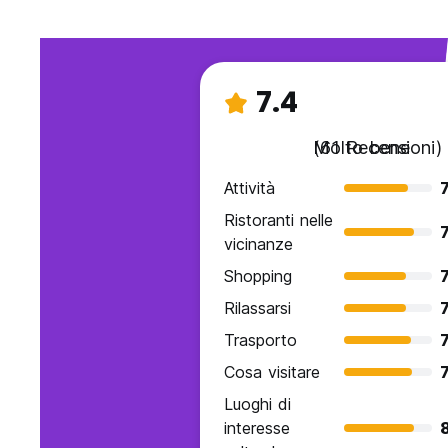
7.4
Molto bene
(61 Recensioni)
Attività
7
Ristoranti nelle
7
vicinanze
Shopping
7
Rilassarsi
7
Trasporto
7
Cosa visitare
7
Luoghi di
interesse