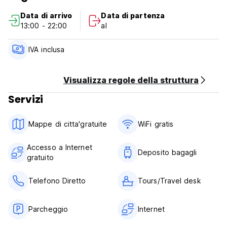
Parcheggio per biciclette e moto.
Data di arrivo
Data di partenza
13:00 - 22:00
al
Nota bene:
Orario di check-in: 13:00
IVA inclusa
Orario di partenza: 12:00
Visualizza regole della struttura
Carte di credito accettate.
Servizi
Politica di cancellazione: 48 ore.
Mappe di citta'gratuite
WiFi gratis
Colazione non inclusa.
Accesso a Internet
Tasse incluse. (Auto-translated from original language)
Deposito bagagli
gratuito
Telefono Diretto
Tours/Travel desk
Parcheggio
Internet