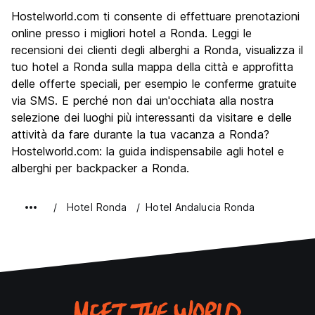
Cosa visitare
6.0
Hostelworld.com ti consente di effettuare prenotazioni
Luoghi di interesse culturale
6.0
online presso i migliori hotel a Ronda. Leggi le
Festa / Vita notturna
recensioni dei clienti degli alberghi a Ronda, visualizza il
4.0
tuo hotel a Ronda sulla mappa della città e approfitta
Qualita' Prezzo
6.0
delle offerte speciali, per esempio le conferme gratuite
via SMS. E perché non dai un'occhiata alla nostra
selezione dei luoghi più interessanti da visitare e delle
attività da fare durante la tua vacanza a Ronda?
Hostelworld.com: la guida indispensabile agli hotel e
alberghi per backpacker a Ronda.
Hotel Ronda
Hotel Andalucia Ronda