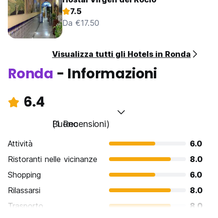
7.5
Da €17.50
Visualizza tutti gli Hotels in Ronda
Ronda
- Informazioni
6.4
Buono
(1 Recensioni)
Attività
6.0
Ristoranti nelle vicinanze
8.0
Shopping
6.0
Rilassarsi
8.0
Trasporto
8.0