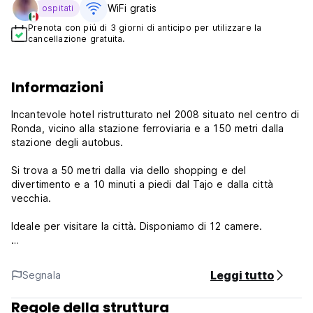
WiFi gratis
ospitati
Prenota con piú di 3 giorni di anticipo per utilizzare la
cancellazione gratuita.
Informazioni
Incantevole hotel ristrutturato nel 2008 situato nel centro di
Ronda, vicino alla stazione ferroviaria e a 150 metri dalla
stazione degli autobus.
Si trova a 50 metri dalla via dello shopping e del
divertimento e a 10 minuti a piedi dal Tajo e dalla città
vecchia.
Ideale per visitare la città. Disponiamo di 12 camere.
Ogni camera dispone di bagno privato con articoli da
toilette, TV a schermo piatto, TV satellitare, aria
Leggi tutto
Segnala
condizionata, riscaldamento e WIFI gratuito.
Regole della struttura
Inoltre offriamo un servizio di deposito bagagli gratuito.