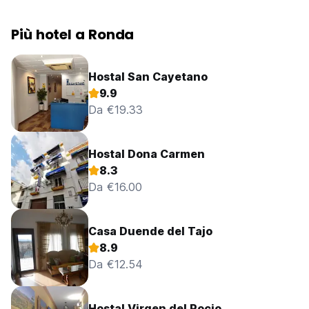
Più hotel a Ronda
Hostal San Cayetano
9.9
Da €19.33
Hostal Dona Carmen
8.3
Da €16.00
Casa Duende del Tajo
8.9
Da €12.54
Hostal Virgen del Rocio