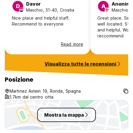
Davor
Anonim
D
A
Maschio, 31-40, Croatia
Maschio, 
Nice place and helpful staff.
Great place. Simp
Recommend to everyone
well located. Sta
and helpful. Woul
reccommend
Read more
Visualizza tutte le recensioni
Posizione
Martinez Astein 19, Ronda, Spagna
1.7km dal centro citta
Mostra la mappa