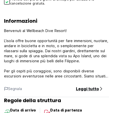
cancellazione gratuita.
Informazioni
Benvenuti al Wellbeach Dive Resort!
L'isola offre buone opportunità per fare immersioni, nuotare,
andare in bicicletta e in moto, o semplicemente per
rilassarsi sulla spiaggia. Dai nostri giardini, direttamente sul
mare, si gode di una splendida vista su Apo Island, uno dei
luoghi di immersione più belli delle Filippine.
Per gli ospiti più coraggiosi, sono disponibili diverse
escursioni avventurose nelle aree circostanti. Siamo situati
proprio sulla spiaggia, con acqua pulita e molte palme da
cocco.
Leggi tutto
Segnala
Tutte le nostre camere sono dotate di aria condizionata e
Regole della struttura
finestre con grate antizanzare. Le camere sono dotate di
letti matrimoniali o due letti singoli, con docce moderne/WC
Data di arrivo
Data di partenza
e acqua calda/fredda.