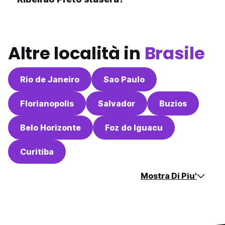
Altre località in
Brasile
Rio de Janeiro
Sao Paulo
Florianopolis
Salvador
Buzios
Belo Horizonte
Foz do Iguacu
Curitiba
Mostra Di Piu'