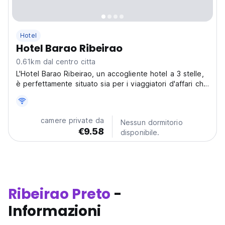
Hotel
Hotel Barao Ribeirao
0.61km dal centro citta
L'Hotel Barao Ribeirao, un accogliente hotel a 3 stelle,
è perfettamente situato sia per i viaggiatori d'affari che
per quelli di piacere. Le camere climatizzate offrono
WiFi gratuito e una splendida vista sulla città.
camere private da
Nessun dormitorio
€9.58
disponibile.
Ribeirao Preto
-
Informazioni