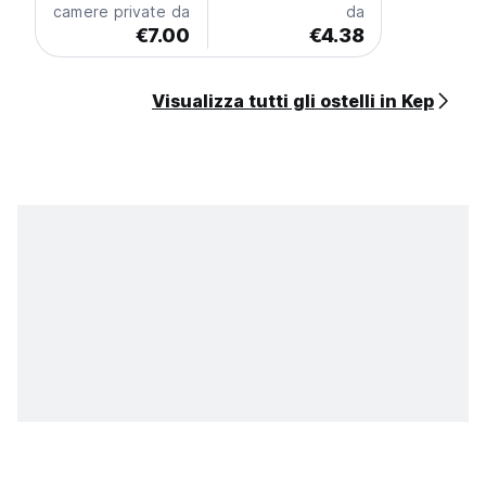
camere private da
da
€7.00
€4.38
Visualizza tutti gli ostelli in Kep