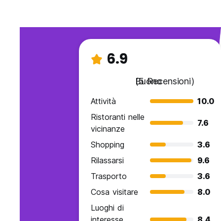
6.9
Buono
(5 Recensioni)
Attività
10.0
Ristoranti nelle
7.6
vicinanze
Shopping
3.6
Rilassarsi
9.6
Trasporto
3.6
Cosa visitare
8.0
Luoghi di
interesse
8.4