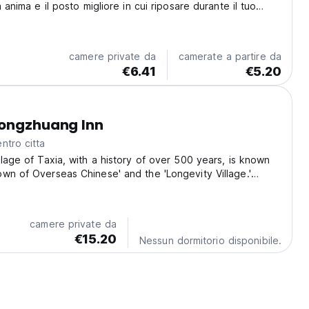
a anima e il posto migliore in cui riposare durante il tuo
camere private da
camerate a partire da
€6.41
€5.20
rongzhuang Inn
ntro citta
llage of Taxia, with a history of over 500 years, is known
wn of Overseas Chinese' and the 'Longevity Village.'
s beautiful village are the Tuluomei and Rongzhuang
. The village is adorned with picturesque...
camere private da
€15.20
Nessun dormitorio disponibile.