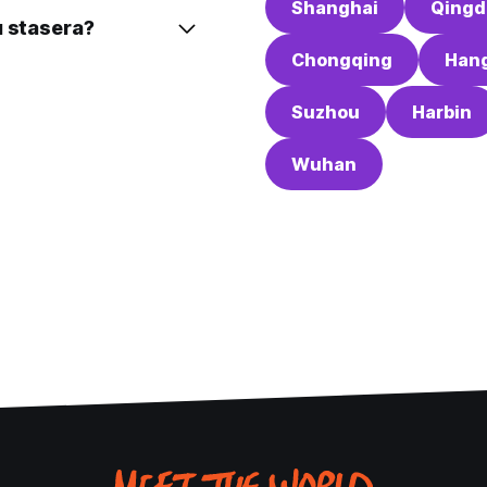
Shanghai
Qingd
u stasera?
Chongqing
Han
Suzhou
Harbin
Wuhan