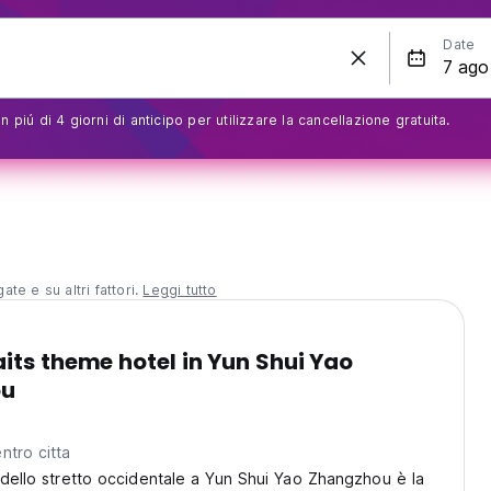
Date
 piú di 4 giorni di anticipo per utilizzare la cancellazione gratuita.
te e su altri fattori.
Leggi tutto
its theme hotel in Yun Shui Yao
ou
ntro citta
 dello stretto occidentale a Yun Shui Yao Zhangzhou è la