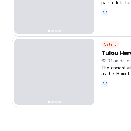
patria della tu
viaggio.
Ostello
Tulou He
63.91km dal ce
The ancient vi
as the 'Hometo
Located in thi
Youduoduo Inns