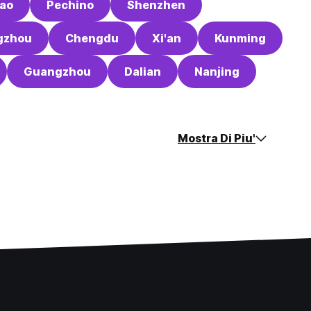
ao
Pechino
Shenzhen
gzhou
Chengdu
Xi'an
Kunming
Guangzhou
Dalian
Nanjing
Mostra Di Piu'