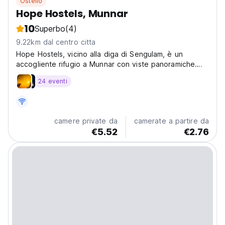
Ostello
Hope Hostels, Munnar
10
Superbo
(4)
9.22km dal centro citta
Hope Hostels, vicino alla diga di Sengulam, è un
accogliente rifugio a Munnar con viste panoramiche.
Ideale per viaggi sociali, esplora giardini di tè e
24 eventi
cascate dal nostro ostello semplice e accogliente.
(Auto-translated from original language)
camere private da
camerate a partire da
€5.52
€2.76