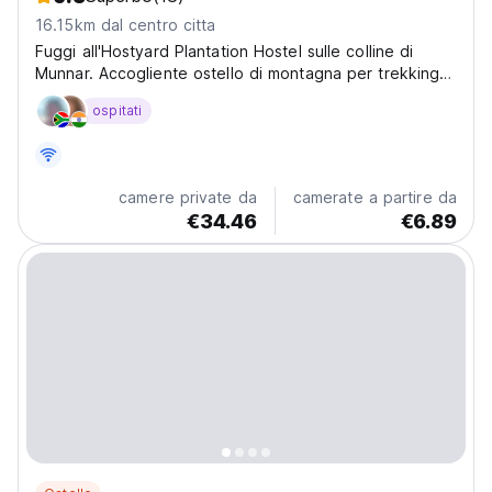
16.15km dal centro citta
Fuggi all'Hostyard Plantation Hostel sulle colline di
Munnar. Accogliente ostello di montagna per trekking e
tranquillità. Perfetto per gli amanti della natura e i
ospitati
viaggiatori solitari in cerca di pace. (Auto-translated
from original language)
camere private da
camerate a partire da
€34.46
€6.89