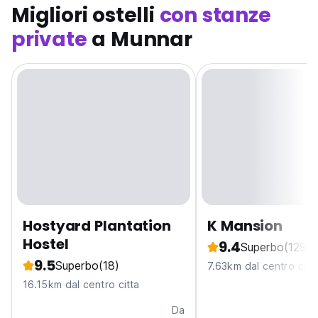
Migliori ostelli
con stanze
private
a Munnar
Hostyard Plantation
K Mansion
Hostel
9.4
Superbo
(129)
9.5
Superbo
(18)
7.63km dal centro citt
16.15km dal centro citta
Da