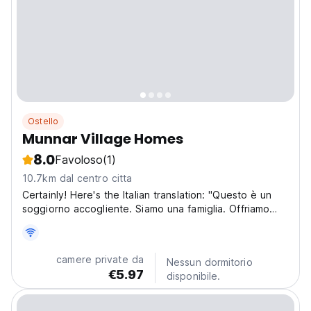
Ostello
Munnar Village Homes
8.0
Favoloso
(1)
10.7km dal centro citta
Certainly! Here's the Italian translation: "Questo è un
soggiorno accogliente. Siamo una famiglia. Offriamo
cibo fatto in casa agli ospiti su richiesta. Abbiamo una
meravigliosa esperienza nell'ospitalità. Molti turisti
scelgono la nostra proprietà per soggiornare...
camere private da
Nessun dormitorio
€5.97
disponibile.