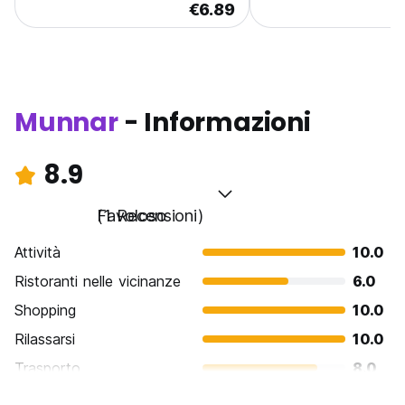
€6.89
Munnar
- Informazioni
8.9
Favoloso
(1 Recensioni)
Attività
10.0
Ristoranti nelle vicinanze
6.0
Shopping
10.0
Rilassarsi
10.0
Trasporto
8.0
Cosa visitare
10.0