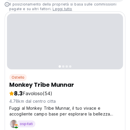
Il posizionamento della proprietà si basa sulle commissioni
pagate e su altri fattori.
Leggi tutto
Ostello
Monkey Tribe Munnar
8.3
Favoloso
(54)
4.78km dal centro citta
Fuggi al Monkey Tribe Munnar, il tuo vivace e
accogliente campo base per esplorare la bellezza
mozzafiato di Munnar! Situato a Pallivasal, Devikulam, il
ospitati
nostro ostello offre una miscela unica di avventura e