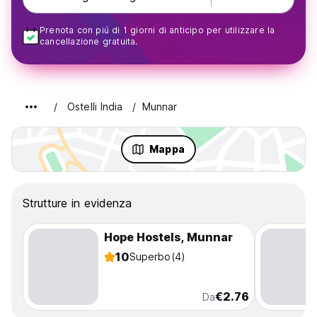
Prenota con piú di 1 giorni di anticipo per utilizzare la
cancellazione gratuita.
Ostelli India
Munnar
Mappa
Strutture in evidenza
Hope Hostels, Munnar
10
Superbo
(4)
€2.76
Da