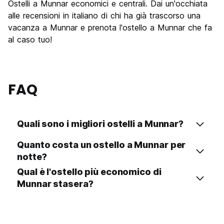
Ostelli a Munnar economici e centrali. Dai un'occhiata
Luoghi di interesse culturale
10.0
alle recensioni in italiano di chi ha già trascorso una
Festa / Vita notturna
vacanza a Munnar e prenota l'ostello a Munnar che fa
6.0
al caso tuo!
Qualita' Prezzo
10.0
FAQ
Quali sono i migliori ostelli a Munnar?
Quanto costa un ostello a Munnar per
notte?
Qual è l'ostello più economico di
Munnar stasera?