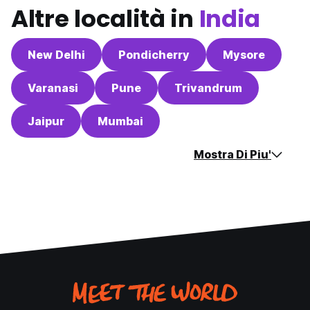
Altre località in
India
New Delhi
Pondicherry
Mysore
Varanasi
Pune
Trivandrum
Jaipur
Mumbai
Mostra Di Piu'