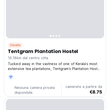
Ostello
Tentgram Plantation Hostel
16.18km dal centro citta
Tucked away in the vastness of one of Kerala’s most
extensive tea plantations, Tentgram’s Plantation Hostel,
Suryanelli, Munnar, is a gathering space for travelers
who wish to explore the history of Munnar. How did a
fierce mountainous region like Munnar...
camerate a partire da
Nessuna camera privata
€8.75
disponibile.