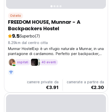
Ostello
FREEDOM HOUSE, Munnar - A
Backpackers Hostel
9.5
Superbo
(7)
8.29km dal centro citta
Munnar HostelExp è un rifugio naturale a Munnar, in una
piantagione di cardamomo. Perfetto per backpacker,
viaggiatori solitari e amanti della natura nei Ghati
ospitati
40 eventi
occidentali. (Auto-translated from original language)
camere private da
camerate a partire da
€3.91
€2.30