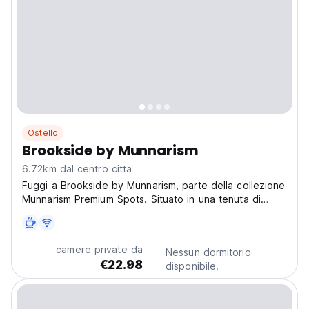
Ostello
Brookside by Munnarism
6.72km dal centro citta
Fuggi a Brookside by Munnarism, parte della collezione
Munnarism Premium Spots. Situato in una tenuta di
famiglia di 12 acri a Chithirapuram, è un'accogliente
pensione circondata da giardini di tè e colline di
spezie, che offre comfort con un tocco di avventura....
camere private da
Nessun dormitorio
€22.98
disponibile.