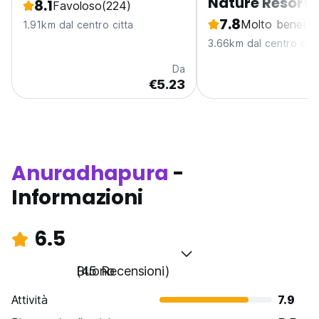
Nature Resort
8.1
Favoloso
(224)
7.8
Molto bene
(13
1.91km dal centro citta
3.66km dal centro citt
Da
€5.23
Anuradhapura
-
Informazioni
6.5
Buono
(45 Recensioni)
Attività
7.9