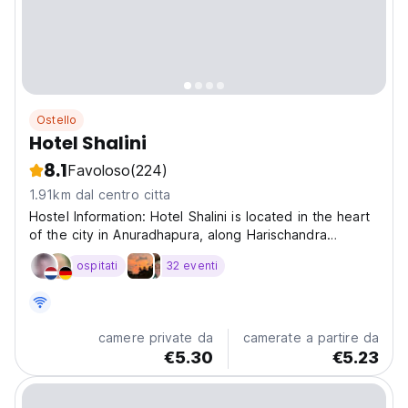
Ostello
Hotel Shalini
8.1
Favoloso
(224)
1.91km dal centro citta
Hostel Information: Hotel Shalini is located in the heart
of the city in Anuradhapura, along Harischandra
Mawatha, which runs from the clock tower to the
ospitati
32 eventi
hospital. It is centrally situated within close proximately
to the Old Bus & Railway Station, Nuwarawewe...
camere private da
camerate a partire da
€5.30
€5.23