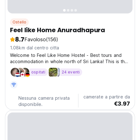
Ostello
Feel like Home Anuradhapura
8.7
Favoloso
(156)
1.08km dal centro citta
Welcome to Feel Like Home Hostel - Best tours and
accommodation in whole north of Sri Lanka! This is the
place where warmth of a traditional home meets the
ospitati
24 eventi
convenience of modern accommodation and the best
part of backpacking. Housed within a quaint old
building...
camerate a partire da
Nessuna camera privata
€3.97
disponibile.