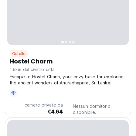
Ostello
Hostel Charm
1.6km dal centro citta
Escape to Hostel Charm, your cozy base for exploring
the ancient wonders of Anuradhapura, Sri Lanka!
Nestled in a peaceful corner of Rathnayakapura, our
hostel offers a vibrant atmosphere perfect for
backpackers and travelers seeking an authentic Sri
camere private da
Nessun dormitorio
Lankan...
€4.64
disponibile.