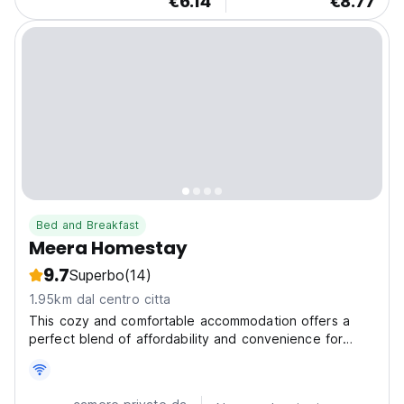
€6.14
€8.77
Bed and Breakfast
Meera Homestay
9.7
Superbo
(14)
1.95km dal centro citta
This cozy and comfortable accommodation offers a
perfect blend of affordability and convenience for
budget-conscious travelers. The homestay features
two well-appointed bedrooms, each equipped with an
attached private bathroom for your utmost comfort