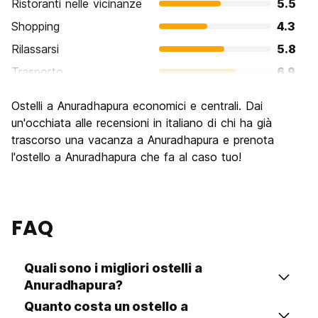
Ristoranti nelle vicinanze
5.5
Shopping
4.3
Rilassarsi
5.8
Trasporto
6.9
Cosa visitare
8.8
Ostelli a Anuradhapura economici e centrali. Dai
Luoghi di interesse culturale
9.1
un'occhiata alle recensioni in italiano di chi ha già
Festa / Vita notturna
trascorso una vacanza a Anuradhapura e prenota
3.4
l'ostello a Anuradhapura che fa al caso tuo!
Qualita' Prezzo
7.3
FAQ
Quali sono i migliori ostelli a
Anuradhapura?
Quanto costa un ostello a