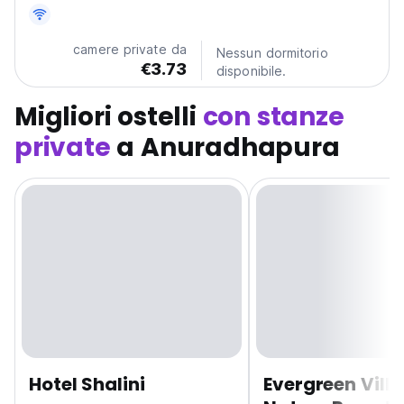
antichi. Un'accogliente base per viaggiatori solitari alla
ricerca della cultura dello Sri Lanka. (Auto-translated
from original language)
camere private da
Nessun dormitorio
€3.73
disponibile.
Migliori ostelli
con stanze
private
a Anuradhapura
Hotel Shalini
Evergreen Villa