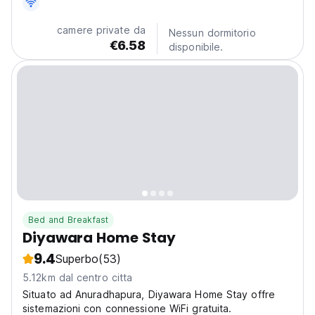
per incontrare altri appassionati di viaggio. (Auto-
translated from original language)
camere private da
Nessun dormitorio
€6.58
disponibile.
Bed and Breakfast
Diyawara Home Stay
9.4
Superbo
(53)
5.12km dal centro citta
Situato ad Anuradhapura, Diyawara Home Stay offre
sistemazioni con connessione WiFi gratuita.