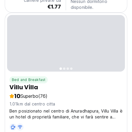
camere private da
Nessun dormitorio
and...
€1.77
disponibile.
Bed and Breakfast
Villu Villa
10
Superbo
(76)
1.01km dal centro citta
Ben posizionato nel centro di Anuradhapura, Villu Villa è
un hotel di proprietà familiare, che vi farà sentire a
casa tutto il tempo con un servizio impeccabile.