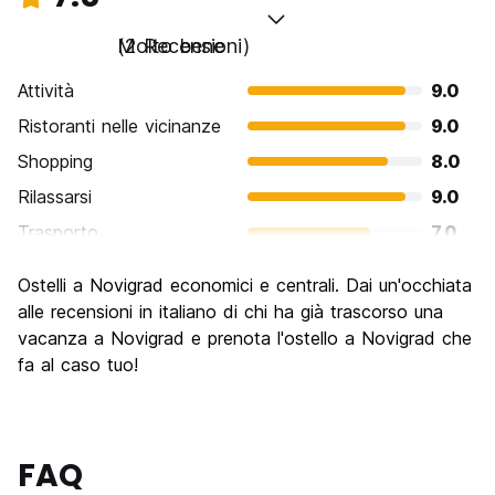
Molto bene
(2 Recensioni)
Attività
9.0
Ristoranti nelle vicinanze
9.0
Shopping
8.0
Rilassarsi
9.0
Trasporto
7.0
Cosa visitare
7.0
Ostelli a Novigrad economici e centrali. Dai un'occhiata
Luoghi di interesse culturale
7.0
alle recensioni in italiano di chi ha già trascorso una
Festa / Vita notturna
vacanza a Novigrad e prenota l'ostello a Novigrad che
6.0
fa al caso tuo!
Qualita' Prezzo
8.0
FAQ