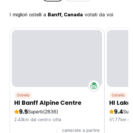
I migliori ostelli a
Banff, Canada
votati da voi
Ostello
Ostello
HI Banff Alpine Centre
HI Lake
9.5
9.4
Superb
(2836)
Sup
2.43km dal centro citta
51.77km dal
camerate a partire