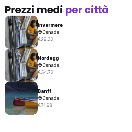
Prezzi medi
per città
Invermere
Canada
€29.32
Nordegg
Canada
€34.72
Banff
Canada
€71.98