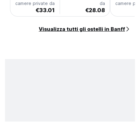
camere private da
da
camere pri
€33.01
€28.08
€
Visualizza tutti gli ostelli in Banff