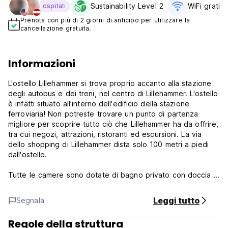
Sustainability Level 2
WiFi gratis
ospitati
Prenota con piú di 2 giorni di anticipo per utilizzare la
cancellazione gratuita.
Informazioni
L'ostello Lillehammer si trova proprio accanto alla stazione
degli autobus e dei treni, nel centro di Lillehammer. L'ostello
è infatti situato all'interno dell'edificio della stazione
ferroviaria! Non potreste trovare un punto di partenza
migliore per scoprire tutto ciò che Lillehammer ha da offrire,
tra cui negozi, attrazioni, ristoranti ed escursioni. La via
dello shopping di Lillehammer dista solo 100 metri a piedi
dall'ostello.
Tutte le camere sono dotate di bagno privato con doccia e
WC e Wi-Fi gratuito. Lenzuola e asciugamani sono inclusi nel
prezzo e i letti sono già pronti al vostro arrivo. L'ostello
Leggi tutto
Segnala
offre una cucina completamente attrezzata, parcheggio a
pagamento e un bar/ristorante.
Regole della struttura