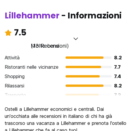
Lillehammer
- Informazioni
7.5
Molto bene
(13 Recensioni)
Attività
8.2
Ristoranti nelle vicinanze
7.7
Shopping
7.4
Rilassarsi
8.2
Trasporto
7.2
Cosa visitare
7.8
Ostelli a Lillehammer economici e centrali. Dai
Luoghi di interesse culturale
7.8
un'occhiata alle recensioni in italiano di chi ha già
Festa / Vita notturna
trascorso una vacanza a Lillehammer e prenota l'ostello
6.0
a Lillehammer che fa al caso tuo!