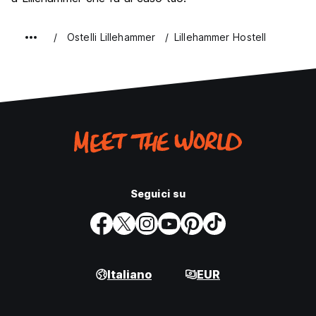
Qualita' Prezzo
6.9
Ostelli Lillehammer
Lillehammer Hostell
Seguici su
Italiano
EUR