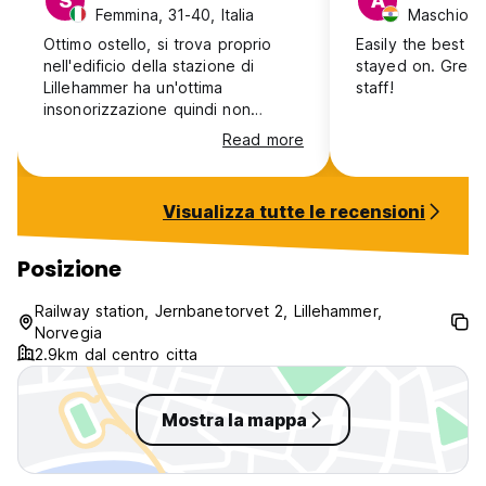
S
A
Femmina, 31-40, Italia
Maschio, 3
Ottimo ostello, si trova proprio
Easily the best h
nell'edificio della stazione di
stayed on. Great 
Lillehammer ha un'ottima
staff!
insonorizzazione quindi non
preoccupatevi degli eventuali
Read more
rumori dovuti al luogo . Cucina
comune ampia e pulita fornita di
tutti gli utensili, compresa la
Visualizza tutte le recensioni
lavastoviglie. Dormitorio comune
pulito compreso di lenzuola e
asciugamani. Colazione compresa
Posizione
nel prezzo ampia e varia.
Personale cortese e disponibile.
Railway station, Jernbanetorvet 2, Lillehammer,
Consigliatissimo!
Norvegia
2.9km dal centro citta
Mostra la mappa