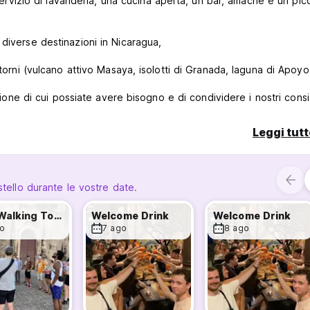
 servizio di lavanderia, una cucina aperta, un bar, amache e un pic
diverse destinazioni in Nicaragua,
torni (vulcano attivo Masaya, isolotti di Granada, laguna di Apoyo, 
zione di cui possiate avere bisogno e di condividere i nostri consig
Leggi tutt
isolati dal parco centrale e accanto alla Iglesia La Boca.
à (soprattutto al tramonto). Dal nostro
stello durante le vostre date.
le per acquistare frutta esotica e prodotti artigianali,
Free Walking Tour
Welcome Drink
Welcome Drink
 locali mentre assaggiate uno dei piatti tipici di Granada.
o
7 ago
8 ago
 tra le 300 isolette di Granada, di visitare una fabbrica di sigari, 
re a fare il cioccolato, di assistere a un vulcano attivo o di nuotare