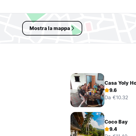
Mostra la mappa
Casa Yoly Ho
9.6
Da €10.32
Coco Bay
9.4