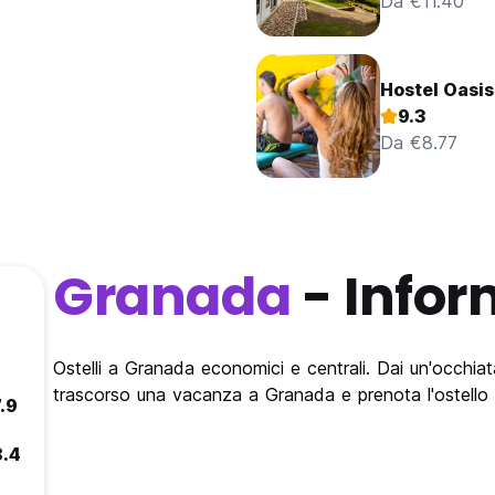
Da €11.40
Hostel Oasi
9.3
Da €8.77
Granada
- Infor
Ostelli a Granada economici e centrali. Dai un'occhiata 
trascorso una vacanza a Granada e prenota l'ostello
.9
8.4