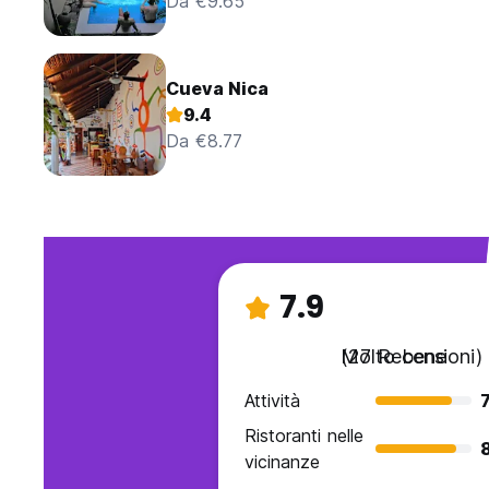
Da €9.65
Cueva Nica
9.4
Da €8.77
7.9
Molto bene
(27 Recensioni)
Attività
7
Ristoranti nelle
vicinanze