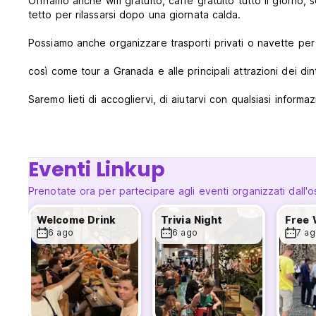
Offriamo anche wifi gratuito, caffè gratuito tutto il giorno,
tetto per rilassarsi dopo una giornata calda.
Possiamo anche organizzare trasporti privati o navette per 
così come tour a Granada e alle principali attrazioni dei din
Saremo lieti di accogliervi, di aiutarvi con qualsiasi informa
nostro amore per il Nicaragua.
De Boca en Boca si trova nel centro di Granada, a soli due 
Eventi Linkup
e accanto alla Iglesia La Merced, la migliore vista della citt
Prenotate ora per partecipare agli eventi organizzati dall'o
ostello si può facilmente raggiungere a piedi il mercato loca
Welcome Drink
Trivia Night
anche al parco centrale, dove potrete ascoltare alcune band
6 ago
6 ago
7 ag
piatti tipici di Granada. Avete voglia di fare un giro in kayak
un giro in teleferica tra le montagne di Granada.
fabbrica di sigari, di fare zip lining nella giungla, di impara
un'oasi di pace.