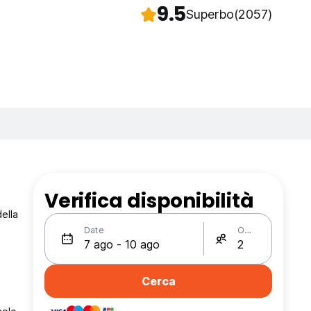
9.5
Superbo
(2057)
Verifica disponibilità
ella
Date
Ospiti
Cerca