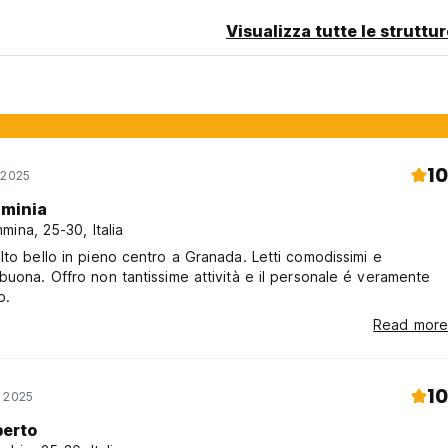
Visualizza tutte le struttu
10
 2025
aminia
mina, 25-30, Italia
lto bello in pieno centro a Granada. Letti comodissimi e
buona. Offro non tantissime attività e il personale é veramente
o.
 mattina su prenotazione.
Read more
10
n 2025
age)
berto