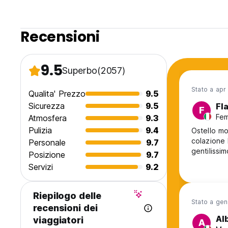
Check out prima delle 11:00.
Pagamento all'arrivo in contanti.
Recensioni
Carta di credito non accettata
Tasse non incluse - 15,00%.
9.5
Superbo
(2057)
Politica di cancellazione: 24 ore prima dell'arrivo.
Stato a apr
Qualita' Prezzo
9.5
Colazione inclusa.
Sicurezza
9.5
Fl
F
Fem
Atmosfera
9.3
Generale:
Pulizia
9.4
Ostello mo
colazione 
Personale
9.7
Nessun coprifuoco.
gentilissim
Posizione
9.7
Il check-in è possibile dalle 13:00 fino a tarda notte/prima
Servizi
9.2
se non si ha una prenotazione è chiuso
Riepilogo delle
Stato a ge
tra le 22:00 e le 7:00. (Auto-translated from original langu
recensioni dei
Al
viaggiatori
A