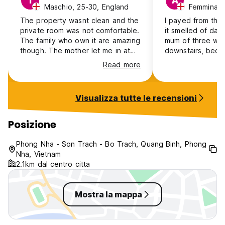
T
A
Maschio, 25-30, England
Femmina, 
The property wasnt clean and the
I payed from the
private room was not comfortable.
it smelled of damp
The family who own it are amazing
mum of three was
though. The mother let me in at
downstairs, beca
4:30am the day before I had
shop overcharge
Read more
booked and then the daughter
and small snacks.
helped me with sorting a bike to
rent the next day. I feel bad
Visualizza tutte le recensioni
saying the property wasnt great
because the family were amazing
though
Posizione
Phong Nha - Son Trach - Bo Trach, Quang Binh, Phong
Nha, Vietnam
2.1km dal centro citta
Mostra la mappa