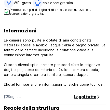
WiFi gratis
colazione gratuita‎
Prenota con piú di 1 giorni di anticipo per utilizzare la
cancellazione gratuita.
Informazioni
Le camere sono pulite e dotate di aria condizionata,
materassi spessi e morbidi, acqua calda e bagno privato. Le
tariffe delle camere includono la colazione calda e la
connessione internet gratuita.
Ci sono diversi tipi di camere per soddisfare le esigenze
degli ospiti, come dormitorio da 24 letti, camera doppia,
camera singola e camera familiare, camera doppia.
L'hotel fornisce anche informazioni turistiche come tour del
Parco Nazionale Avventura come Paradise Cave e Dark
Cave... o esplorazione del fiume Son in barca e
Leggi tutto
Segnala
speleologia, tour del Parco Nazionale Trekking. L'ostello ha
anche fornito il servizio di pick up alla stazione ferroviaria o
Regole della struttura
all'aeroporto....