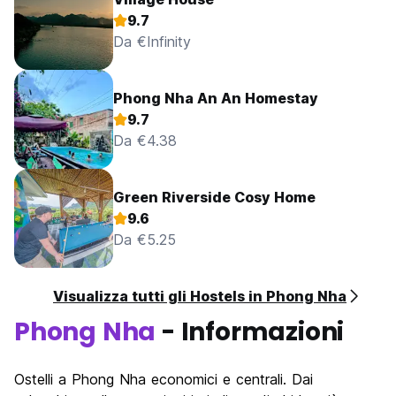
9.7
Da €Infinity
Phong Nha An An Homestay
9.7
Da €4.38
Green Riverside Cosy Home
9.6
Da €5.25
Visualizza tutti gli Hostels in Phong Nha
Phong Nha
- Informazioni
Ostelli a Phong Nha economici e centrali. Dai