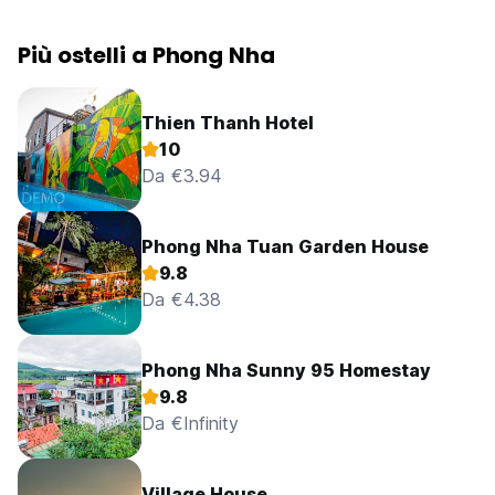
Più ostelli a Phong Nha
Thien Thanh Hotel
10
Da €3.94
Phong Nha Tuan Garden House
9.8
Da €4.38
Phong Nha Sunny 95 Homestay
9.8
Da €Infinity
Village House