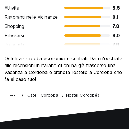
Attività
8.5
Ristoranti nelle vicinanze
8.1
Shopping
7.8
Rilassarsi
8.0
Trasporto
7.9
Cosa visitare
8.1
Ostelli a Cordoba economici e centrali. Dai un'occhiata
Luoghi di interesse culturale
8.7
alle recensioni in italiano di chi ha già trascorso una
Festa / Vita notturna
vacanza a Cordoba e prenota l'ostello a Cordoba che
8.3
fa al caso tuo!
Qualita' Prezzo
8.1
Ostelli Cordoba
Hostel Cordobés