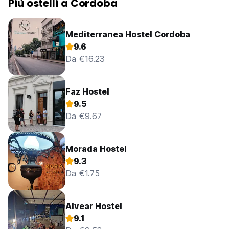
Più ostelli a Cordoba
Mediterranea Hostel Cordoba
9.6
Da €16.23
Faz Hostel
9.5
Da €9.67
Morada Hostel
9.3
Da €1.75
Alvear Hostel
9.1