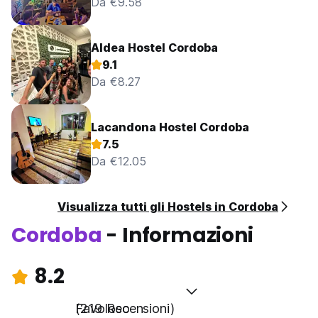
Da €9.58
Aldea Hostel Cordoba
9.1
Da €8.27
Lacandona Hostel Cordoba
7.5
Da €12.05
Visualizza tutti gli Hostels in Cordoba
Cordoba
- Informazioni
8.2
Favoloso
(219 Recensioni)