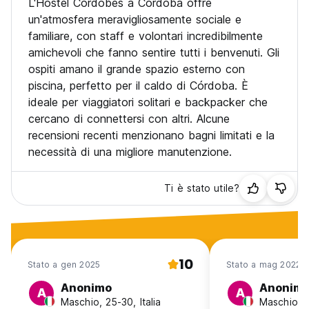
L'Hostel Cordobés a Córdoba offre
un'atmosfera meravigliosamente sociale e
familiare, con staff e volontari incredibilmente
amichevoli che fanno sentire tutti i benvenuti. Gli
ospiti amano il grande spazio esterno con
piscina, perfetto per il caldo di Córdoba. È
ideale per viaggiatori solitari e backpacker che
cercano di connettersi con altri. Alcune
recensioni recenti menzionano bagni limitati e la
necessità di una migliore manutenzione.
Ti è stato utile?
10
Stato a gen 2025
Stato a mag 2022
Anonimo
Anonim
A
A
Maschio, 25-30, Italia
Maschio, 41