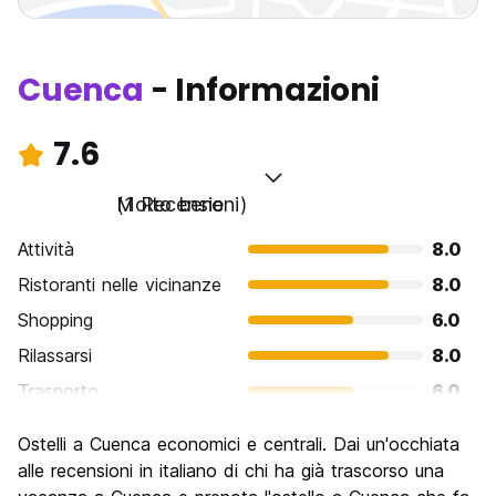
Cuenca
- Informazioni
7.6
Molto bene
(1 Recensioni)
Attività
8.0
Ristoranti nelle vicinanze
8.0
Shopping
6.0
Rilassarsi
8.0
Trasporto
6.0
Cosa visitare
8.0
Ostelli a Cuenca economici e centrali. Dai un'occhiata
Luoghi di interesse culturale
10.0
alle recensioni in italiano di chi ha già trascorso una