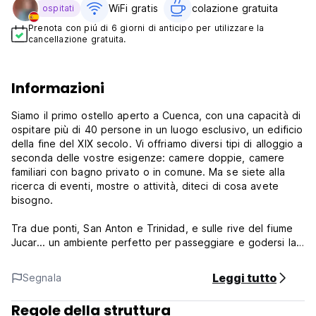
WiFi gratis
colazione gratuita‎
ospitati
Prenota con piú di 6 giorni di anticipo per utilizzare la
cancellazione gratuita.
Informazioni
Siamo il primo ostello aperto a Cuenca, con una capacità di
ospitare più di 40 persone in un luogo esclusivo, un edificio
della fine del XIX secolo. Vi offriamo diversi tipi di alloggio a
seconda delle vostre esigenze: camere doppie, camere
familiari con bagno privato o in comune. Ma se siete alla
ricerca di eventi, mostre o attività, diteci di cosa avete
bisogno.
Tra due ponti, San Anton e Trinidad, e sulle rive del fiume
Jucar... un ambiente perfetto per passeggiare e godersi la
natura, che a Cuenca si fonde con la città stessa, e che vi
permetterà di accedere rapidamente sia al centro che alla
Leggi tutto
Segnala
zona antica a piedi in pochi passi. A parte questa
definizione romantica e abbellita della nostra posizione, in
Regole della struttura
termini pratici, ci troviamo nel centro della città di Cuenca.