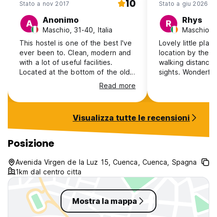
10
Stato a nov 2017
Stato a giu 2026
Anonimo
Rhys
A
R
Maschio, 31-40, Italia
Maschio, 1
This hostel is one of the best I've
Lovely little plac
ever been to. Clean, modern and
location by the ri
with a lot of useful facilities.
walking distance 
Located at the bottom of the old
sights. Wonderful staff.
city of Cuenca, it's a great starting
Reasonable breakfast.
Read more
point for many trekkings around
two points for i
the city and the rivers areas. The
be bigger lockers
staff is very informative and
the bunk beds!
Visualizza tutte le recensioni
helpful.
Posizione
Avenida Virgen de la Luz 15, Cuenca, Cuenca, Spagna
1km dal centro citta
Mostra la mappa